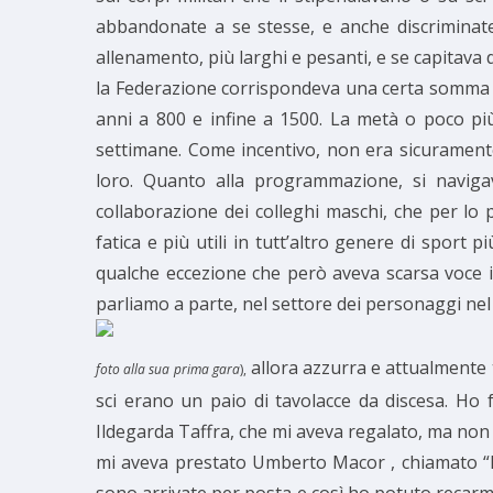
abbandonate a se stesse, e anche discriminate
allenamento, più larghi e pesanti, e se capitava 
la Federazione corrispondeva una certa somma so
anni a 800 e infine a 1500. La metà o poco più
settimane. Come incentivo, non era sicurament
loro. Quanto alla programmazione, si navigava
collaborazione dei colleghi maschi, che per lo 
fatica e più utili in tutt’altro genere di sport p
qualche eccezione che però aveva scarsa voce in
parliamo a parte, nel settore dei personaggi nel q
allora azzurra e attualmente 
foto alla sua prima gara
),
sci erano un paio di tavolacce da discesa. Ho f
Ildegarda Taffra, che mi aveva regalato, ma non
mi aveva prestato Umberto Macor , chiamato “Biri