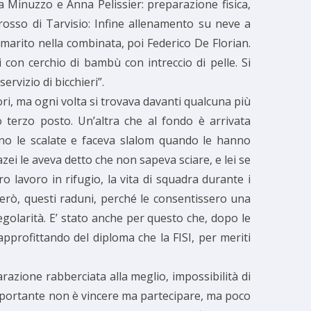
a Minuzzo e Anna Pelissier: preparazione fisica,
osso di Tarvisio: Infine allenamento su neve a
marito nella combinata, poi Federico De Florian.
 con cerchio di bambù con intreccio di pelle. Si
rvizio di bicchieri”.
ri, ma ogni volta si trovava davanti qualcuna più
o terzo posto. Un’altra che al fondo è arrivata
ano le scalate e faceva slalom quando le hanno
zei le aveva detto che non sapeva sciare, e lei se
o lavoro in rifugio, la vita di squadra durante i
però, questi raduni, perché le consentissero una
egolarità. E’ stato anche per questo che, dopo le
, approfittando del diploma che la FISI, per meriti
razione rabberciata alla meglio, impossibilità di
’importante non è vincere ma partecipare, ma poco