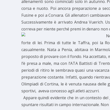
allenamenti sono cominciati solo in autunno. Pr
corsa e nuoto. Poi ancora preparazione a secc
Fusine e poi a Corvara. Gli allenatori cambiava
Successivamente è arrivato Andrea Vuerich. Usav
correva per niente perché premi in denaro non ce
Ne
forte di lei. Prima di tutte le Taffra, poi la
casualmente. Nata a Penia, abitava in Marmola
proposto di provare con il fondo. Ha accettato, m
l’è presa a male, ma con l’ATA Battisti di Trent
periodi di ritiro le sembrava quasi una vacanza
preparazione costante. Infatti, quando rientrava
Olimpiadi di Cortina, le è venuta nausea delle gar
sportivi, aveva concesso agli atleti azzurri.
Appare quindi evidente che in un contesto del g
spuntare risultati in campo internazionale. Non 