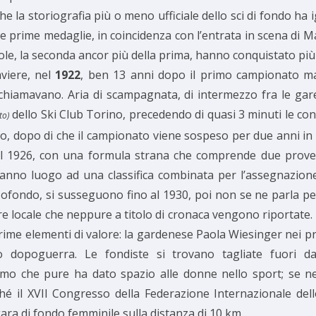
e la storiografia più o meno ufficiale dello sci di fondo ha
e prime medaglie, in coincidenza con l’entrata in scena di
sole, la seconda ancor più della prima, hanno conquistato più
aviere, nel
1922
, ben 13 anni dopo il primo campionato m
 chiamavano. Aria di scampagnata, di intermezzo fra le gare
dello Ski Club Torino, precedendo di quasi 3 minuti le cont
to)
, dopo di che il campionato viene sospeso per due anni in q
nel 1926, con una formula strana che comprende due prove d
anno luogo ad una classifica combinata per l’assegnazione 
ondo, si susseguono fino al 1930, poi non se ne parla per a
locale che neppure a titolo di cronaca vengono riportate. Fo
sprime elementi di valore: la gardenese Paola Wiesinger nei pr
to dopoguerra. Le fondiste si trovano tagliate fuori 
mo che pure ha dato spazio alle donne nello sport; se ne 
il XVII Congresso della Federazione Internazionale dello S
gara di fondo femminile sulla distanza di 10 km.