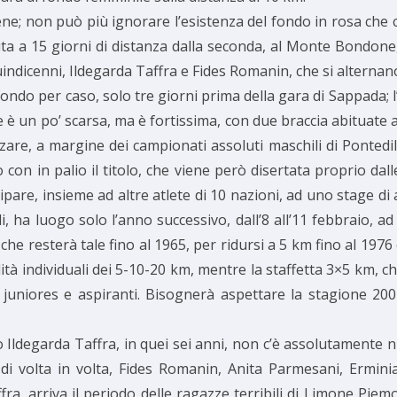
ene; non può più ignorare l’esistenza del fondo in rosa che 
a a 15 giorni di distanza dalla seconda, al Monte Bondone, p
uindicenni, Ildegarda Taffra e Fides Romanin, che si alternano 
ndo per caso, solo tre giorni prima della gara di Sappada; l’a
è un po’ scarsa, ma è fortissima, con due braccia abituate a
izzare, a margine dei campionati assoluti maschili di Pontedi
n in palio il titolo, che viene però disertata proprio dalle
cipare, insieme ad altre atlete di 10 nazioni, ad uno stage d
, ha luogo solo l’anno successivo, dall’8 all’11 febbraio, ad
 che resterà tale fino al 1965, per ridursi a 5 km fino al 1976
lità individuali dei 5-10-20 km, mentre la staffetta 3×5 km, 
ie juniores e aspiranti. Bisognerà aspettare la stagione 20
 Ildegarda Taffra, in quei sei anni, non c’è assolutamente ni
, di volta in volta, Fides Romanin, Anita Parmesani, Ermin
affra, arriva il periodo delle ragazze terribili di Limone Pie