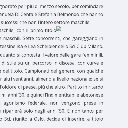
 ignorato per più di mezzo secolo, per cominciare
 Manuela Di Centa e Stefania Belmondo che hanno
 successi che non l’intero settore maschile.
aschile,
con il primo titolo
 maschili. Sette concorrenti, che gareggiano in
essine Isa e Lea Scheibler dello Sci Club Milano.
uanto si contesta il valore delle gare femminili,
i stile su un percorso in discesa, con curve e
del titolo. Campionati del genere, con qualche
ltri vent’anni, almeno a livello nazionale: se si
lclore di paese, più che altro. Partito in ritardo
imi anni ’30, e quindi l’indimenticabile abetonese
dall’agonismo federale, non vengono prese in
riparlerà solo negli anni ’50. E non tanto per
ci, riunito a Oslo, decide di inserire, a titolo