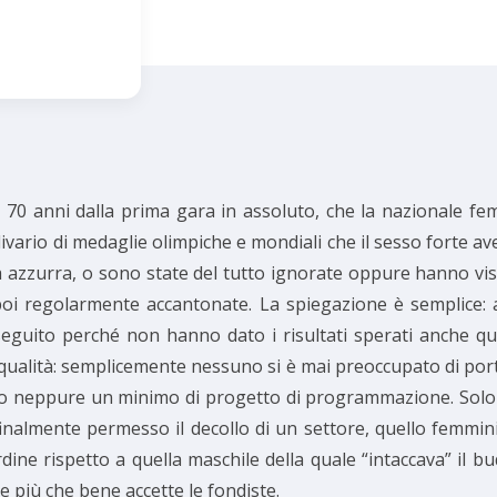
si 70 anni dalla prima gara in assoluto, che la nazionale fe
vario di medaglie olimpiche e mondiali che il sesso forte av
a azzurra, o sono state del tutto ignorate oppure hanno viss
poi regolarmente accantonate. La spiegazione è semplice: 
seguito perché non hanno dato i risultati sperati anche 
ualità: semplicemente nessuno si è mai preoccupato di port
to neppure un minimo di progetto di programmazione. Solo l
 finalmente permesso il decollo di un settore, quello femmi
ne rispetto a quella maschile della quale “intaccava” il bud
 più che bene accette le fondiste.