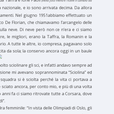
rda Taffra e Ione Paoli
(nella foto mentre riceve il cambio da
 nazionale, e io sono arrivata decima. Da allora
zzamenti. Nel giugno 1951abbiamo effettuato un
ico De Florian, che chiamavamo l’arcangelo delle
ulla neve. Di neve però non ce n’era e ci siamo
, le migliori, erano la Taffra, la Romanin e la
rio. A tutte le altre, io compresa, pagavano solo
cita da sola; la conservo ancora oggi in un baule
to sciolinare gli sci, e infatti andavo sempre ad
passione mi avevano soprannominata “Sciolina” ed
quadra si è sciolta perché la vita ci portava a
 sciato ancora, per conto mio, e più di una volta
o anni fa ci siamo ritrovate tutte a Corsara, dove
i”.
 femminile: “In vista delle Olimpiadi di Oslo, gli