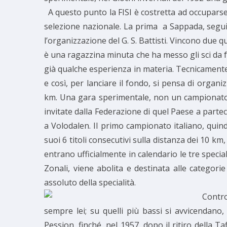
A questo punto la FISI è costretta ad occupars
selezione nazionale. La prima a Sappada, seguit
l’organizzazione del G. S. Battisti. Vincono due q
è una ragazzina minuta che ha messo gli sci da fo
già qualche esperienza in materia. Tecnicamente 
e così, per lanciare il fondo, si pensa di organ
km. Una gara sperimentale, non un campionato co
invitate dalla Federazione di quel Paese a parte
a Volodalen. Il primo campionato italiano, quindi
suoi 6 titoli consecutivi sulla distanza dei 10 km,
entrano ufficialmente in calendario le tre specia
Zonali, viene abolita e destinata alle categor
assoluto della specialità.
Contro
sempre lei; su quelli più bassi si avvicendano
Pession, finché, nel 1957, dopo il ritiro della T