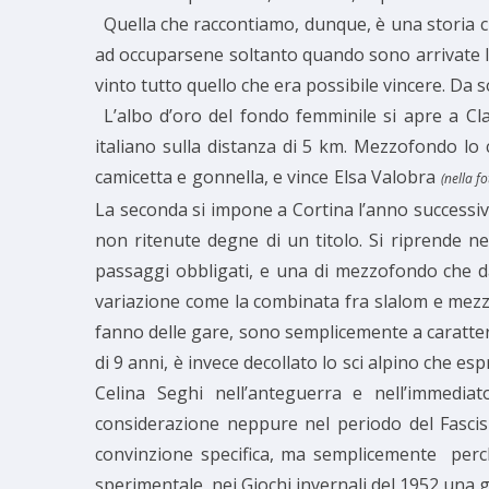
Quella che raccontiamo, dunque, è una storia ch
ad occuparsene soltanto quando sono arrivate l
vinto tutto quello che era possibile vincere. Da 
L’albo d’oro del fondo femminile si apre a Cl
italiano sulla distanza di 5 km. Mezzofondo lo
camicetta e gonnella, e vince Elsa Valobra
(nella fo
La seconda si impone a Cortina l’anno successivo
non ritenute degne di un titolo. Si riprende 
passaggi obbligati, e una di mezzofondo che d
variazione come la combinata fra slalom e mezzof
fanno delle gare, sono semplicemente a carattere 
di 9 anni, è invece decollato lo sci alpino che e
Celina Seghi nell’anteguerra e nell’immedia
considerazione neppure nel periodo del Fascis
convinzione specifica, ma semplicemente perché 
sperimentale, nei Giochi invernali del 1952 una 