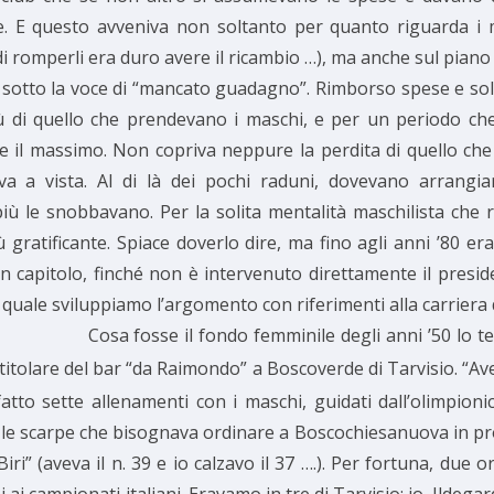
. E questo avveniva non soltanto per quanto riguarda i m
di romperli era duro avere il ricambio …), ma anche sul piano
tto la voce di “mancato guadagno”. Rimborso spese e soltan
 di quello che prendevano i maschi, e per un periodo che, i
e il massimo. Non copriva neppure la perdita di quello c
 a vista. Al di là dei pochi raduni, dovevano arrangiars
più le snobbavano. Per la solita mentalità maschilista che r
iù gratificante. Spiace doverlo dire, ma fino agli anni ’80 er
 capitolo, finché non è intervenuto direttamente il presid
uale sviluppiamo l’argomento con riferimenti alla carriera del
Cosa fosse il fondo femminile degli anni ’50 lo t
titolare del bar “da Raimondo” a Boscoverde di Tarvisio. “Av
atto sette allenamenti con i maschi, guidati dall’olimpionic
 le scarpe che bisognava ordinare a Boscochiesanuova in pro
” (aveva il n. 39 e io calzavo il 37 ….). Per fortuna, due 