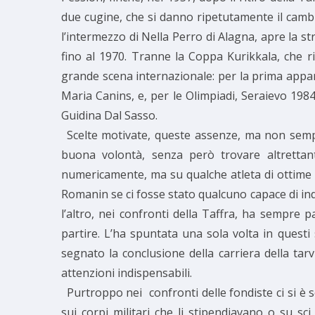
due cugine, che si danno ripetutamente il cambio 
l’intermezzo di Nella Perro di Alagna, apre la s
fino al 1970. Tranne la Coppa Kurikkala, che r
grande scena internazionale: per la prima appar
Maria Canins, e, per le Olimpiadi, Seraievo 1984
Guidina Dal Sasso.
Scelte motivate, queste assenze, ma non sempr
buona volontà, senza però trovare altrettan
numericamente, ma su qualche atleta di ottime 
Romanin se ci fosse stato qualcuno capace di ind
l’altro, nei confronti della Taffra, ha sempre 
partire. L’ha spuntata una sola volta in questi
segnato la conclusione della carriera della tar
attenzioni indispensabili.
Purtroppo nei confronti delle fondiste ci si è
sui corpi militari che li stipendiavano o su 