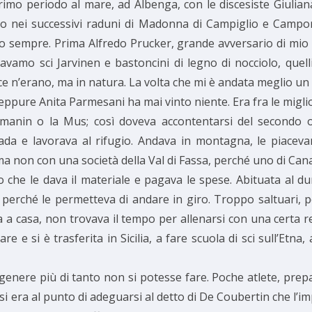
imo periodo al mare, ad Albenga, con le discesiste Giulian
o nei successivi raduni di Madonna di Campiglio e Campor
no sempre. Prima Alfredo Prucker, grande avversario di mio 
amo sci Jarvinen e bastoncini di legno di nocciolo, quelli
 n’erano, ma in natura. La volta che mi è andata meglio un se
ppure Anita Parmesani ha mai vinto niente. Era fra le miglio
 Romanin o la Mus; così doveva accontentarsi del secondo 
da e lavorava al rifugio. Andava in montagna, le piacev
a non con una società della Val di Fassa, perché uno di Cana
o che le dava il materiale e pagava le spese. Abituata al dur
 perché le permetteva di andare in giro. Troppo saltuari, 
 a casa, non trovava il tempo per allenarsi con una certa r
e e si è trasferita in Sicilia, a fare scuola di sci sull’Etna
enere più di tanto non si potesse fare. Poche atlete, prepa
si era al punto di adeguarsi al detto di De Coubertin che l