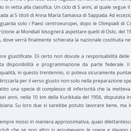
in vetta alla classifica. Un ciclo di 5 anni, al quale segue
trada ai 5 titoli di Anna Maria Samassa di Sappada. Ad ecce
iguarda solo i Paesi centroeuropei, dopo le Olimpiadi di Co
izione ai Mondiali bisognerà aspettare quelli di Oslo, del 1
, dove verrà finalmente schierata la nazionale costituita n
e giustificate. Di certo non dovute a responsabilità dell
ta disponibilità e programmazione da parte federale. I
qualità, in questo trentennio, si poteva sicuramente puntar
irizzarla per il verso giusto non solo nella preparazione spe
patito una specie di complesso di inferiorità che la mettev
 sei anni, nella 10 km della Kurikkala del 1956, disputata i
visiana. Su loro due si sarebbe potuto lavorare bene, ma l
 sempre mossi in maniera approssimativa, quasi dilettantesc
sci club che se non altro si assumevano le spese e davan