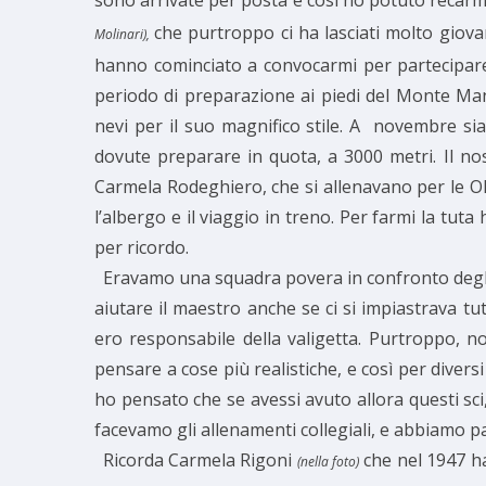
sono arrivate per posta e così ho potuto recarmi 
che purtroppo ci ha lasciati molto giova
Molinari),
hanno cominciato a convocarmi per partecipare
periodo di preparazione ai piedi del Monte Mang
nevi per il suo magnifico stile. A novembre si
dovute preparare in quota, a 3000 metri. Il no
Carmela Rodeghiero, che si allenavano per le Oli
l’albergo e il viaggio in treno. Per farmi la tu
per ricordo.
Eravamo una squadra povera in confronto degli a
aiutare il maestro anche se ci si impiastrava t
ero responsabile della valigetta. Purtroppo, n
pensare a cose più realistiche, e così per diver
ho pensato che se avessi avuto allora questi sci,
facevamo gli allenamenti collegiali, e abbiamo pa
Ricorda Carmela Rigoni
che nel 1947 ha
(nella foto)