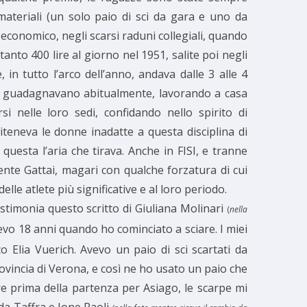
ateriali (un solo paio di sci da gara e uno da
 economico, negli scarsi raduni collegiali, quando
to 400 lire al giorno nel 1951, salite poi negli
n tutto l’arco dell’anno, andava dalle 3 alle 4
he guadagnavano abitualmente, lavorando a casa
i nelle loro sedi, confidando nello spirito di
iteneva le donne inadatte a questa disciplina di
a questa l’aria che tirava. Anche in FISI, e tranne
ente Gattai, magari con qualche forzatura di cui
le atlete più significative e al loro periodo.
estimonia questo scritto di Giuliana Molinari
(
nella
evo 18 anni quando ho cominciato a sciare. I miei
o Elia Vuerich. Avevo un paio di sci scartati da
vincia di Verona, e così ne ho usato un paio che
ore prima della partenza per Asiago, le scarpe mi