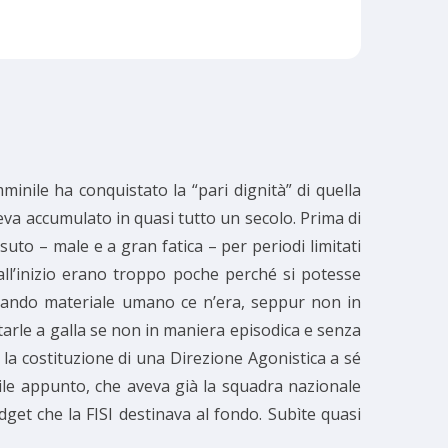
mminile ha conquistato la “pari dignità” di quella
eva accumulato in quasi tutto un secolo. Prima di
uto – male e a gran fatica – per periodi limitati
all’inizio erano troppo poche perché si potesse
quando materiale umano ce n’era, seppur non in
arle a galla se non in maniera episodica e senza
a costituzione di una Direzione Agonistica a sé
nile appunto, che aveva già la squadra nazionale
get che la FISI destinava al fondo. Subìte quasi