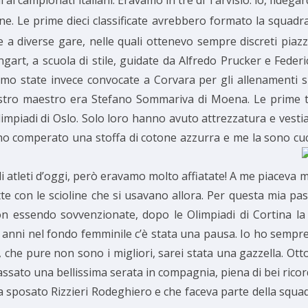
ai campionati italiani. Eravamo in tre di Tarvisio: io, Ildega
ne. Le prime dieci classificate avrebbero formato la squadra
 a diverse gare, nelle quali ottenevo sempre discreti pia
art, a scuola di stile, guidate da Alfredo Prucker e Feder
amo state invece convocate a Corvara per gli allenamenti s
stro maestro era Stefano Sommariva di Moena. Le prime tre
mpiadi di Oslo. Solo loro hanno avuto attrezzatura e vestia
ta ho comperato una stoffa di cotone azzurra e me la sono cu
tleti d’oggi, però eravamo molto affiatate! A me piaceva mol
utte con le scioline che si usavano allora. Per questa mia 
on essendo sovvenzionate, dopo le Olimpiadi di Cortina la s
si anni nel fondo femminile c’è stata una pausa. Io ho sempre
 che pure non sono i migliori, sarei stata una gazzella. Ott
ssato una bellissima serata in compagnia, piena di bei ricord
 sposato Rizzieri Rodeghiero e che faceva parte della squadra