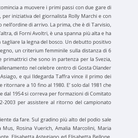
comincia a muovere i primi passi con due gare di
er iniziativa del giornalista Rolly Marchi e con
nell’ordine di arrivo. La prima, che è di Tarvisio,
ltra, di Forni Avoltri, è una spanna più alta e ha
 tagliare la legna del bosco. Un debutto positivo
legno, un criterium femminile sulla distanza di 6
 primattrici che sono in partenza per la Svezia,
i allenamento nel celebre centro di Gosta Olander
 Asiago, e qui Ildegarda Taffra vince il primo dei
 e ritornare a 10 fino al 1980. E’ solo dal 1981 che
che dal 1954 si correva per formazioni di Comitato
02-2003 per assistere al ritorno del campionato
ente da fare. Sul gradino più alto del podio sale
ia Mus, Rosina Vuerich, Amalia Marcolini, Maria
monte, Elisabetta Astegiano ed Elisabetta Bellone,