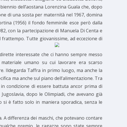
 il biennio dell’aostana Lorenzina Guala che, dopo
zione di una sosta per maternità nel 1967, domina
rtina (1956) il fondo femminile esce però dalla
982, con la partecipazione di Manuela Di Centa e
el frattempo. Tutte giovanissime, ad eccezione di
e dirette interessate che ci hanno sempre messo
l materiale umano su cui lavorare era scarso
e. Ildegarda Taffra in primo luogo, ma anche la
cifica ma anche sul piano dell’alimentazione. Tra
a in condizione di essere battuta ancor prima di
n Jugoslavia, dopo le Olimpiadi, che avevano già
o si è fatto solo in maniera sporadica, senza le
a. A differenza dei maschi, che potevano contare
o qualche premio, le ragazze sono state sempre