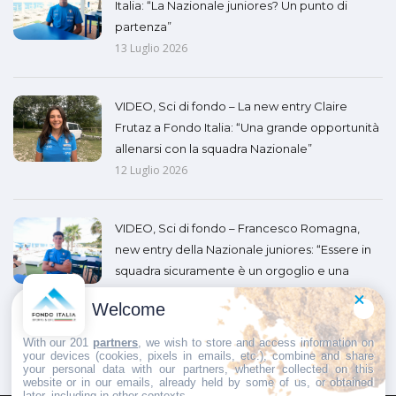
Italia: “La Nazionale juniores? Un punto di
partenza”
13 Luglio 2026
VIDEO, Sci di fondo – La new entry Claire
Frutaz a Fondo Italia: “Una grande opportunità
allenarsi con la squadra Nazionale”
12 Luglio 2026
VIDEO, Sci di fondo – Francesco Romagna,
new entry della Nazionale juniores: “Essere in
squadra sicuramente è un orgoglio e una
responsabilità”
Welcome
11 Luglio 2026
With our 201
partners
, we wish to store and access information on
your devices (cookies, pixels in emails, etc.), combine and share
your personal data with our partners, whether collected on this
website or in our emails, already held by some of us, or obtained
later, including in other contexts.