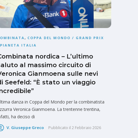
COMBINATA
,
COPPA DEL MONDO / GRAND PRIX
PIANETA ITALIA
Combinata nordica – L’ultimo
saluto al massimo circuito di
Veronica Gianmoena sulle nevi
di Seefeld: “È stato un viaggio
incredibile”
ltima danza in Coppa del Mondo per la combinatista
zzurra Veronica Gianmoena. La trentenne trentina,
nfatti, ha deciso di
V. Giuseppe Greco
Pubblicato il
2 Febbraio 2026