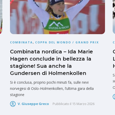
COMBINATA
,
COPPA DEL MONDO / GRAND PRIX
Combinata nordica – Ida Marie
Hagen conclude in bellezza la
stagione! Sua anche la
Gundersen di Holmenkollen
S
H
Si è conclusa, proprio pochi minuti fa, sulle nevi
O
norvegesi di Oslo-Holmenkollen, l’ultima gara della
stagione
V. Giuseppe Greco
Pubblicato il
15 Marzo 2026