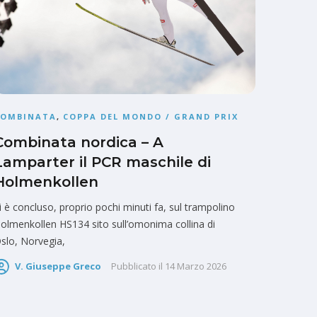
COMBINATA
,
COPPA DEL MONDO / GRAND PRIX
Combinata nordica – A
Lamparter il PCR maschile di
Holmenkollen
i è concluso, proprio pochi minuti fa, sul trampolino
olmenkollen HS134 sito sull’omonima collina di
slo, Norvegia,
V. Giuseppe Greco
Pubblicato il
14 Marzo 2026