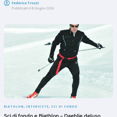
Federica Trozzi
Pubblicato il
8 Giugno 2026
BIATHLON
,
INTERVISTE
,
SCI DI FONDO
Sci di fondo e Biathlon – Daehlie deluso