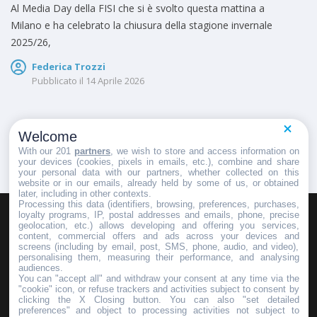
Al Media Day della FISI che si è svolto questa mattina a
Milano e ha celebrato la chiusura della stagione invernale
2025/26,
Federica Trozzi
Pubblicato il
14 Aprile 2026
Welcome
1
2
…
222
With our 201
partners
, we wish to store and access information on
your devices (cookies, pixels in emails, etc.), combine and share
your personal data with our partners, whether collected on this
website or in our emails, already held by some of us, or obtained
later, including in other contexts.
Processing this data (identifiers, browsing, preferences, purchases,
loyalty programs, IP, postal addresses and emails, phone, precise
geolocation, etc.) allows developing and offering you services,
HOMEPAGE
REDAZIONE
INVIA UN COMUNICATO STAMPA
content, commercial offers and ads across your devices and
screens (including by email, post, SMS, phone, audio, and video),
PUBBLICITÀ
SCRIVI AL DIRETTORE
personalising them, measuring their performance, and analysing
audiences.
You can "accept all" and withdraw your consent at any time via the
"cookie" icon, or refuse trackers and activities subject to consent by
clicking the X Closing button. You can also "set detailed
preferences" and object to processing activities not subject to