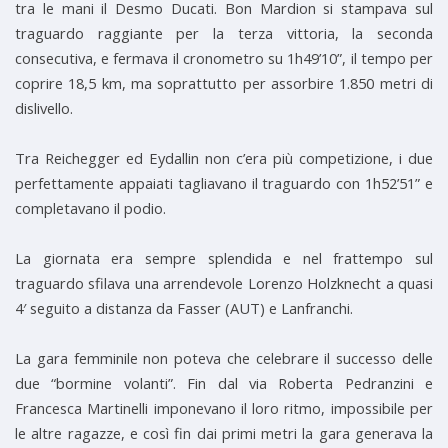
tra le mani il Desmo Ducati. Bon Mardion si stampava sul
traguardo raggiante per la terza vittoria, la seconda
consecutiva, e fermava il cronometro su 1h49’10”, il tempo per
coprire 18,5 km, ma soprattutto per assorbire 1.850 metri di
dislivello.
Tra Reichegger ed Eydallin non c’era più competizione, i due
perfettamente appaiati tagliavano il traguardo con 1h52’51” e
completavano il podio.
La giornata era sempre splendida e nel frattempo sul
traguardo sfilava una arrendevole Lorenzo Holzknecht a quasi
4′ seguito a distanza da Fasser (AUT) e Lanfranchi.
La gara femminile non poteva che celebrare il successo delle
due “bormine volanti”. Fin dal via Roberta Pedranzini e
Francesca Martinelli imponevano il loro ritmo, impossibile per
le altre ragazze, e così fin dai primi metri la gara generava la