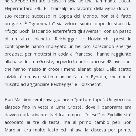
ne sarebbe tornato a casa in sella ad una fiammante Ducati
Hypermotard 796. E il transalpino, favorito della vigilia dopo il
suo recente successo in Coppa del Mondo, non si è fatto
pregare. È “sgommato” via veloce subito dopo lo start da
rifugio Boch, lasciando esterrefatti gli avversari, con un passo
di un altro pianeta. Reichegger e Holzknecht presi in
contropiede hanno impiegato un bel po’, sprecando energie
preziose, per mettersi in coda al francese, l’hanno raggiunto
alla base di cima Grostè, ai piedi di quelle faticose 48 inversioni
che hanno messo in croce i meno allenati
Dello scatto
(foto).
iniziale è rimasto vittima anche l’atteso Eydallin, che non è
riuscito ad agganciare Reichegger e Holzknecht.
Bon Mardion sembrava giocare a “gatto e topo”. Un gioco ad
elastico fino in vetta a Cima Grostè, dove il panorama era
davvero affascinante. Nel frattempo il “diesel” di Eydallin si è
accodato ai tre di testa, ma al primo cambio pelli Bon
Mardion era molto lesto ed infilava la discesa per primo,