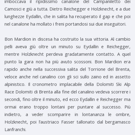
imboccava il ripidissimo canalone del Campaniletto dei
Camosci e giù a tutta. Dietro Reichegger e Holzknecht, e a due
lunghezze Eydallin, che in salita ha recuperato il gap e che poi
nel canalone ha mollato i freni portandosi sui due inseguitori.
Bon Mardion in discesa ha costruito la sua vittoria. Al cambio
pelli aveva giù oltre un minuto su Eydallin e Reichegger,
mentre Holzknecht perdeva gradatamente contatto. A quel
punto la gara non ha più avuto scossoni. Bon Mardion era
rapido anche nella successiva salita del Torrione del Brenta,
veloce anche nel canalino con gli sci sullo zaino ed in assetto
alpinistico. Il cronometro implacabile della Dolomiti Ski Alp
Race Dolomiti di Brenta alla fine del canalino vedeva scorrere i
secondi, fino oltre il minuto, ed ecco Eydallin e Reichegger ma
ormai erano troppo lontani per puntare al successo. Più
indietro, a veder scomparire in lontananza le ombre,
Holzknecht, poi l’austriaco Fasser tallonato dal bergamasco
Lanfranchi.