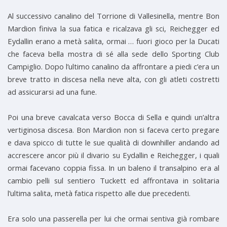
Al successivo canalino del Torrione di Vallesinella, mentre Bon
Mardion finiva la sua fatica e ricalzava gli sci, Reichegger ed
Eydallin erano a metà salita, ormai … fuori gioco per la Ducati
che faceva bella mostra di sé alla sede dello Sporting Club
Campiglio. Dopo l’ultimo canalino da affrontare a piedi c’era un
breve tratto in discesa nella neve alta, con gli atleti costretti
ad assicurarsi ad una fune.
Poi una breve cavalcata verso Bocca di Sella e quindi un’altra
vertiginosa discesa. Bon Mardion non si faceva certo pregare
e dava spicco di tutte le sue qualità di downhiller andando ad
accrescere ancor più il divario su Eydallin e Reichegger, i quali
ormai facevano coppia fissa. In un baleno il transalpino era al
cambio pelli sul sentiero Tuckett ed affrontava in solitaria
l’ultima salita, metà fatica rispetto alle due precedenti.
Era solo una passerella per lui che ormai sentiva già rombare