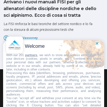
Arrivano i nuovi manuali FISI per gli
allenatori delle discipline nordiche e dello
sci alpinismo. Ecco di cosa si tratta
La FISI rinforza le basi teoriche del settore nordico e lo fa
con la stesura di alcuni preziosissimi testi che
Fausto Vassoney
Pubblicato il
22 Maggio 2025
Welcome
With our 201
partners
, we wish to store and access information on
your devices (cookies, pixels in emails, etc.), combine and share
your personal data with our partners, whether collected on this
website or in our emails, already held by some of us, or obtained
later, including in other contexts.
Processing this data (identifiers, browsing, preferences, purchases,
loyalty programs, IP, postal addresses and emails, phone, precise
geolocation, etc.) allows developing and offering you services,
HOMEPAGE
REDAZIONE
INVIA UN COMUNICATO STAMPA
content, commercial offers and ads across your devices and
screens (including by email, post, SMS, phone, audio, and video),
PUBBLICITÀ
SCRIVI AL DIRETTORE
personalising them, measuring their performance, and analysing
audiences.
You can "accept all" and withdraw your consent at any time via the
"cookie" icon, or refuse trackers and activities subject to consent by
clicking the X Closing button. You can also "set detailed