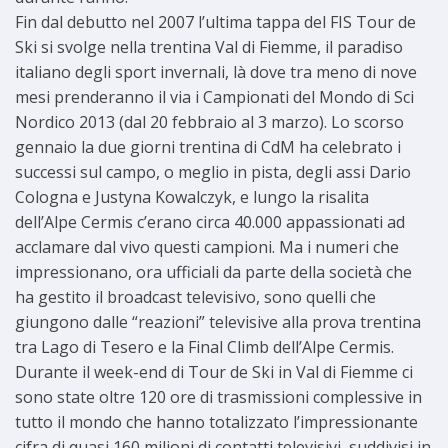
Fin dal debutto nel 2007 l’ultima tappa del FIS Tour de
Ski si svolge nella trentina Val di Fiemme, il paradiso
italiano degli sport invernali, là dove tra meno di nove
mesi prenderanno il via i Campionati del Mondo di Sci
Nordico 2013 (dal 20 febbraio al 3 marzo). Lo scorso
gennaio la due giorni trentina di CdM ha celebrato i
successi sul campo, o meglio in pista, degli assi Dario
Cologna e Justyna Kowalczyk, e lungo la risalita
dell’Alpe Cermis c’erano circa 40.000 appassionati ad
acclamare dal vivo questi campioni. Ma i numeri che
impressionano, ora ufficiali da parte della società che
ha gestito il broadcast televisivo, sono quelli che
giungono dalle “reazioni” televisive alla prova trentina
tra Lago di Tesero e la Final Climb dell’Alpe Cermis.
Durante il week-end di Tour de Ski in Val di Fiemme ci
sono state oltre 120 ore di trasmissioni complessive in
tutto il mondo che hanno totalizzato l’impressionante
cifra di quasi 160 milioni di contatti televisivi, suddivisi in