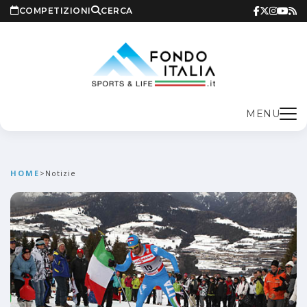
COMPETIZIONI
CERCA
MENU
HOME
>
Notizie