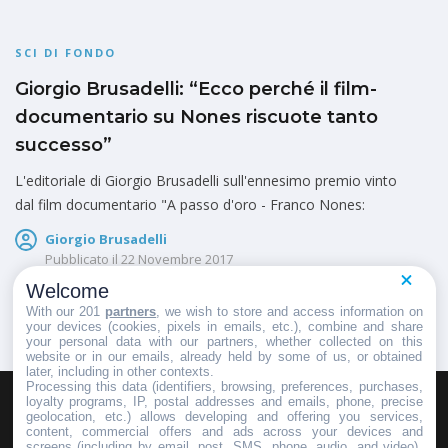
SCI DI FONDO
Giorgio Brusadelli: “Ecco perché il film-
documentario su Nones riscuote tanto
successo”
L'editoriale di Giorgio Brusadelli sull'ennesimo premio vinto
dal film documentario "A passo d'oro - Franco Nones:
Giorgio Brusadelli
Pubblicato il
22 Novembre 2017
Welcome
With our 201
partners
, we wish to store and access information on
your devices (cookies, pixels in emails, etc.), combine and share
your personal data with our partners, whether collected on this
website or in our emails, already held by some of us, or obtained
later, including in other contexts.
Processing this data (identifiers, browsing, preferences, purchases,
loyalty programs, IP, postal addresses and emails, phone, precise
geolocation, etc.) allows developing and offering you services,
HOMEPAGE
REDAZIONE
INVIA UN COMUNICATO STAMPA
content, commercial offers and ads across your devices and
screens (including by email, post, SMS, phone, audio, and video),