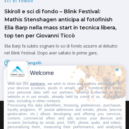
SCI DI FONDO
Skiroll e sci di fondo – Blink Festival:
Mathis Stenshagen anticipa al fotofinish
Elia Barp nella mass start in tecnica libera,
top ten per Giovanni Ticcò
Elia Barp fa subito sognare lo sci di fondo azzurro al debutto
nel Blink Festival. Dopo aver saltato le prime gare,
Marco Cangelli
Pubblicato il
7 Agosto 2026
Welcome
With our 201
partners
, we wish to store and access information on
your devices (cookies, pixels in emails, etc.), combine and share
your personal data with our partners, whether collected on this
website or in our emails, already held by some of us, or obtained
later, including in other contexts.
Processing this data (identifiers, browsing, preferences, purchases,
loyalty programs, IP, postal addresses and emails, phone, precise
geolocation, etc.) allows developing and offering you services,
HOMEPAGE
REDAZIONE
INVIA UN COMUNICATO STAMPA
content, commercial offers and ads across your devices and
screens (including by email, post, SMS, phone, audio, and video),
PUBBLICITÀ
SCRIVI AL DIRETTORE
personalising them, measuring their performance, and analysing