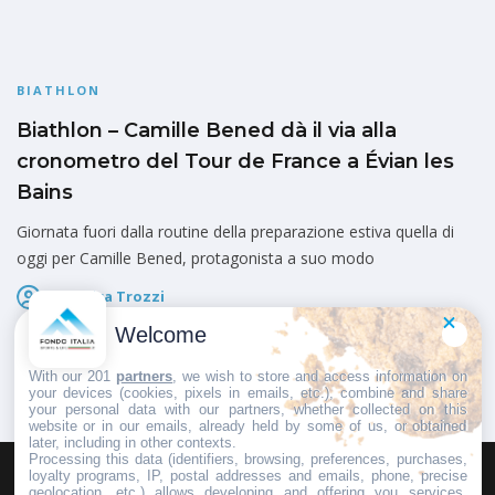
BIATHLON
Biathlon – Camille Bened dà il via alla
cronometro del Tour de France a Évian les
Bains
Giornata fuori dalla routine della preparazione estiva quella di
oggi per Camille Bened, protagonista a suo modo
Federica Trozzi
Pubblicato il
22 Luglio 2026
Welcome
With our 201
partners
, we wish to store and access information on
your devices (cookies, pixels in emails, etc.), combine and share
your personal data with our partners, whether collected on this
website or in our emails, already held by some of us, or obtained
later, including in other contexts.
Processing this data (identifiers, browsing, preferences, purchases,
loyalty programs, IP, postal addresses and emails, phone, precise
geolocation, etc.) allows developing and offering you services,