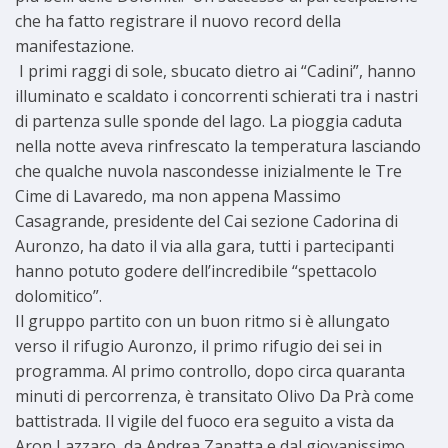
che ha fatto registrare il nuovo record della
manifestazione.
I primi raggi di sole, sbucato dietro ai “Cadini”, hanno
illuminato e scaldato i concorrenti schierati tra i nastri
di partenza sulle sponde del lago. La pioggia caduta
nella notte aveva rinfrescato la temperatura lasciando
che qualche nuvola nascondesse inizialmente le Tre
Cime di Lavaredo, ma non appena Massimo
Casagrande, presidente del Cai sezione Cadorina di
Auronzo, ha dato il via alla gara, tutti i partecipanti
hanno potuto godere dell’incredibile “spettacolo
dolomitico”.
Il gruppo partito con un buon ritmo si è allungato
verso il rifugio Auronzo, il primo rifugio dei sei in
programma. Al primo controllo, dopo circa quaranta
minuti di percorrenza, è transitato Olivo Da Prà come
battistrada. Il vigile del fuoco era seguito a vista da
Aron Lazzaro, da Andrea Zanatta e dal giovanissimo