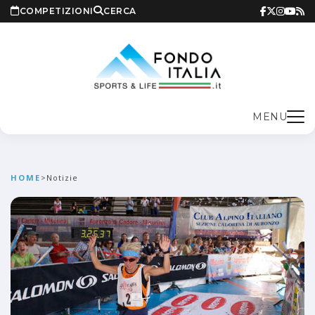
COMPETIZIONI
CERCA
MENU
HOME
>
Notizie