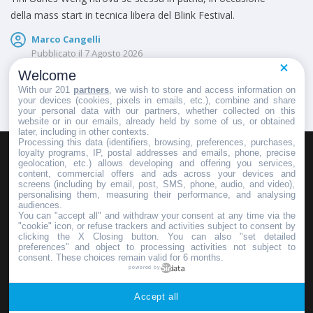
della mass start in tecnica libera del Blink Festival.
Marco Cangelli
Pubblicato il
7 Agosto 2026
Welcome
With our 201
partners
, we wish to store and access information on
your devices (cookies, pixels in emails, etc.), combine and share
your personal data with our partners, whether collected on this
website or in our emails, already held by some of us, or obtained
later, including in other contexts.
Processing this data (identifiers, browsing, preferences, purchases,
loyalty programs, IP, postal addresses and emails, phone, precise
geolocation, etc.) allows developing and offering you services,
HOMEPAGE
REDAZIONE
INVIA UN COMUNICATO STAMPA
content, commercial offers and ads across your devices and
screens (including by email, post, SMS, phone, audio, and video),
PUBBLICITÀ
SCRIVI AL DIRETTORE
personalising them, measuring their performance, and analysing
audiences.
You can "accept all" and withdraw your consent at any time via the
"cookie" icon, or refuse trackers and activities subject to consent by
clicking the X Closing button. You can also "set detailed
preferences" and object to processing activities not subject to
Copyright © 2016 - 2025 ASD Fondo Italia - Partita Iva: IT 03855110049
consent. These choices remain valid for 6 months.
powered by
Privacy policy
Accept all