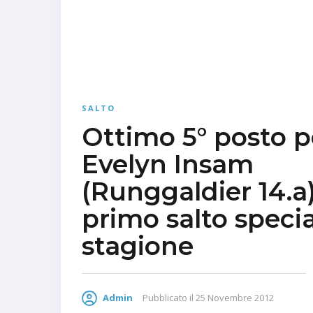
SALTO
Ottimo 5° posto p
Evelyn Insam
(Runggaldier 14.a)
primo salto specia
stagione
Admin
Pubblicato il
25 Novembre 2012