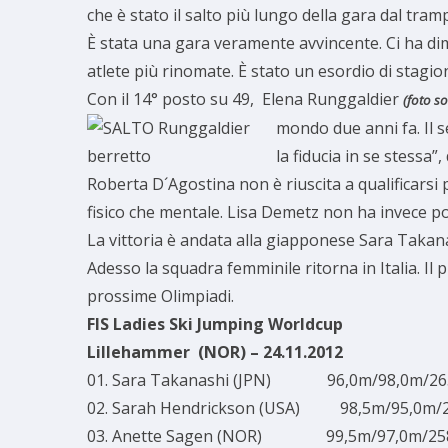
che è stato il salto più lungo della gara dal tr
È stata una gara veramente avvincente. Ci ha dimo
atlete più rinomate. È stato un esordio di stagio
Con il 14° posto su 49, Elena Runggaldier
(foto so
mondo due anni fa. Il 
la fiducia in se stessa”
Roberta D´Agostina non è riuscita a qualificarsi
fisico che mentale. Lisa Demetz non ha invece po
La vittoria è andata alla giapponese Sara Takan
Adesso la squadra femminile ritorna in Italia. 
prossime Olimpiadi.
FIS Ladies Ski Jumping Worldcup
Lillehammer (NOR) – 24.11.2012
01. Sara Takanashi (JPN) 96,0m/98,0m/265
02. Sarah Hendrickson (USA) 98,5m/95,0m/26
03. Anette Sagen (NOR) 99,5m/97,0m/258,