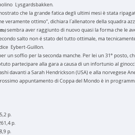
ampolino Lysgardsbakken.
strato che la grande fatica degli ultimi mesi è stata ripagata
ne veramente ottimo”, dichiara l´allenatore della squadra azz
sembra aver raggiunto di nuovo quasi la forma che le av
tto)
secondo salto non é stato del tutto ottimale, ma tecnicament
, dice Eybert-Guillon.
 per un soffio per la seconda manche. Per lei un 31° posto,
tuto partecipare alla gara a causa di un infortunio al gino
ashi davanti a Sarah Hendrickson (USA) e alla norvegese An
Il prossimo appuntamento di Coppa del Mondo è in programma
,2 p.
1,4 p.
9 p.