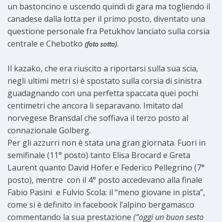
un bastoncino e uscendo quindi di gara ma togliendo il
canadese dalla lotta per il primo posto, diventato una
questione personale fra Petukhov lanciato sulla corsia
centrale e Chebotko
.
(foto sotto)
Il kazako, che era riuscito a riportarsi sulla sua scia,
negli ultimi metri si è spostato sulla corsia di sinistra
guadagnando con una perfetta spaccata quei pochi
centimetri che ancora li separavano. Imitato dal
norvegese Bransdal che soffiava il terzo posto al
connazionale Golberg.
Per gli azzurri non è stata una gran giornata. Fuori in
semifinale (11° posto) tanto Elisa Brocard e Greta
Laurent quanto David Hofer e Federico Pellegrino (7°
posto), mentre con il 4° posto accedevano alla finale
Fabio Pasini e Fulvio Scola: il “meno giovane in pista”,
come si è definito in facebook l’alpino bergamasco
commentando la sua prestazione
(“oggi un buon sesto