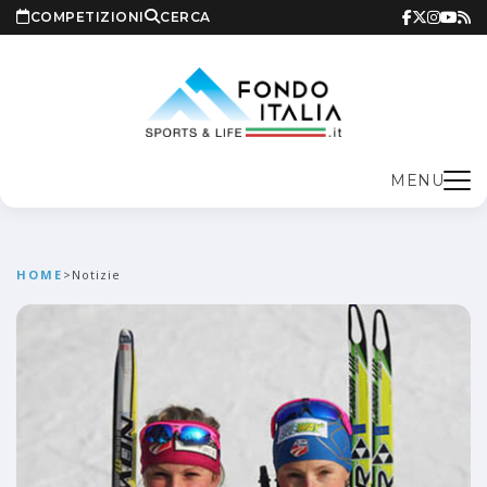
COMPETIZIONI
CERCA
MENU
HOME
>
Notizie