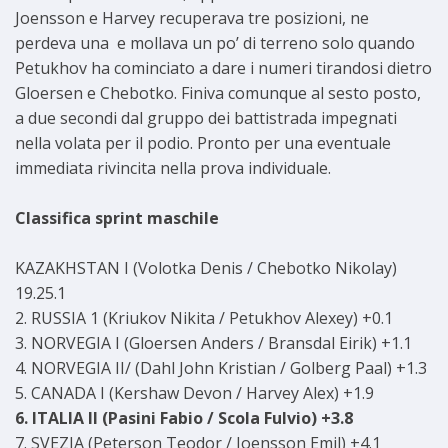
Joensson e Harvey recuperava tre posizioni, ne
perdeva una e mollava un po’ di terreno solo quando
Petukhov ha cominciato a dare i numeri tirandosi dietro
Gloersen e Chebotko. Finiva comunque al sesto posto,
a due secondi dal gruppo dei battistrada impegnati
nella volata per il podio. Pronto per una eventuale
immediata rivincita nella prova individuale.
Classifica sprint maschile
KAZAKHSTAN I (Volotka Denis / Chebotko Nikolay)
19.25.1
2. RUSSIA 1 (Kriukov Nikita / Petukhov Alexey) +0.1
3. NORVEGIA I (Gloersen Anders / Bransdal Eirik) +1.1
4. NORVEGIA II/ (Dahl John Kristian / Golberg Paal) +1.3
5. CANADA I (Kershaw Devon / Harvey Alex) +1.9
6. ITALIA II (Pasini Fabio / Scola Fulvio) +3.8
7. SVEZIA (Peterson Teodor / Joensson Emil) +4.1