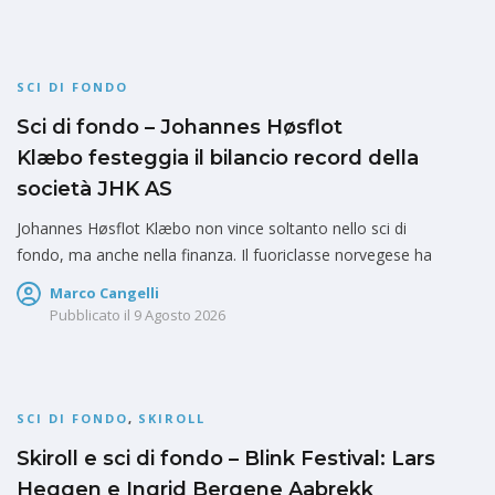
SCI DI FONDO
Sci di fondo – Johannes Høsflot
Klæbo festeggia il bilancio record della
società JHK AS
Johannes Høsflot Klæbo non vince soltanto nello sci di
fondo, ma anche nella finanza. Il fuoriclasse norvegese ha
Marco Cangelli
Pubblicato il
9 Agosto 2026
SCI DI FONDO
,
SKIROLL
Skiroll e sci di fondo – Blink Festival: Lars
Heggen e Ingrid Bergene Aabrekk