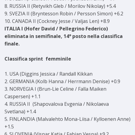
8. RUSSIA II (Retyvikh Gleb / Morilov Nikolay) +5.4
9. SVEZIA II (Bryntesson Robin / Persson Simon) +6.2
10. CANADA II (Cockney Jesse / Valjas Len) +8.9
ITALIA I (Hofer David / Pellegrino Federico)
eliminata in semifinale, 14° posto nella classifica
finale.
Classifica sprint femminile
1. USA (Diggins Jessica / Randall Kikkan
2. GERMANIA (Kolb Hanna / Herrmann Denise) +0.9
3. NORVEGIA I (Brun-Lie Celine / Falla Maiken
Caspersen) +1.1
4. RUSSIA II (Shapovalova Evgenia / Nikolaeva
Svetlana) +1.4
5. FINLANDIA (Malvalehto Mona-Liisa / Kylloenen Anne)
+1.5
6. SLOVENIA (Visnar Katia / Fabjan Vesna) +9.2