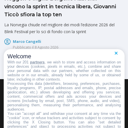
vincono la sprint in tecnica libera, Giovanni
Ticcò sfiora la top ten
La Norvegia chiude nel migliore dei modi l’edizione 2026 del
Blink Festival per lo sci di fondo con la sprint
Marco Cangelli
Pubblicato il
8 Agosto 2026
Welcome
With our 201
partners
, we wish to store and access information on
your devices (cookies, pixels in emails, etc.), combine and share
your personal data with our partners, whether collected on this
website or in our emails, already held by some of us, or obtained
later, including in other contexts.
Processing this data (identifiers, browsing, preferences, purchases,
loyalty programs, IP, postal addresses and emails, phone, precise
geolocation, etc.) allows developing and offering you services,
HOMEPAGE
REDAZIONE
INVIA UN COMUNICATO STAMPA
content, commercial offers and ads across your devices and
screens (including by email, post, SMS, phone, audio, and video),
PUBBLICITÀ
SCRIVI AL DIRETTORE
personalising them, measuring their performance, and analysing
audiences.
You can "accept all" and withdraw your consent at any time via the
"cookie" icon, or refuse trackers and activities subject to consent by
clicking the X Closing button. You can also "set detailed
preferences" and object to processing activities not subject to