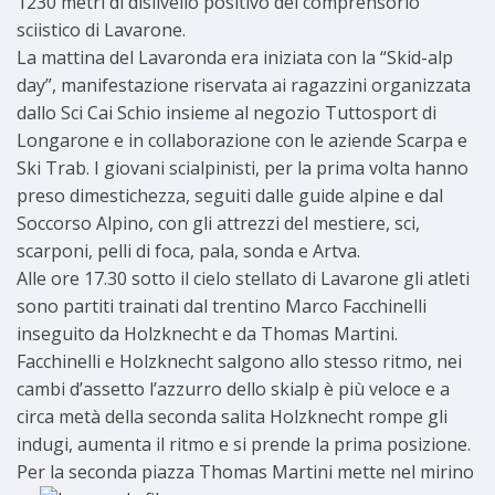
1230 metri di dislivello positivo del comprensorio
sciistico di Lavarone.
La mattina del Lavaronda era iniziata con la “Skid-alp
day”, manifestazione riservata ai ragazzini organizzata
dallo Sci Cai Schio insieme al negozio Tuttosport di
Longarone e in collaborazione con le aziende Scarpa e
Ski Trab. I giovani scialpinisti, per la prima volta hanno
preso dimestichezza, seguiti dalle guide alpine e dal
Soccorso Alpino, con gli attrezzi del mestiere, sci,
scarponi, pelli di foca, pala, sonda e Artva.
Alle ore 17.30 sotto il cielo stellato di Lavarone gli atleti
sono partiti trainati dal trentino Marco Facchinelli
inseguito da Holzknecht e da Thomas Martini.
Facchinelli e Holzknecht salgono allo stesso ritmo, nei
cambi d’assetto l’azzurro dello skialp è più veloce e a
circa metà della seconda salita Holzknecht rompe gli
indugi, aumenta il ritmo e si prende la prima posizione.
Per la seconda piazza Thomas Martini mette nel mirino