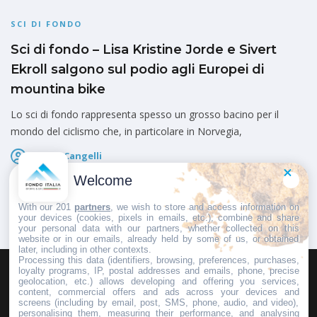
SCI DI FONDO
Sci di fondo – Lisa Kristine Jorde e Sivert
Ekroll salgono sul podio agli Europei di
mountina bike
Lo sci di fondo rappresenta spesso un grosso bacino per il
mondo del ciclismo che, in particolare in Norvegia,
Marco Cangelli
Pubblicato il
6 Agosto 2026
Welcome
With our 201
partners
, we wish to store and access information on
your devices (cookies, pixels in emails, etc.), combine and share
your personal data with our partners, whether collected on this
website or in our emails, already held by some of us, or obtained
later, including in other contexts.
Processing this data (identifiers, browsing, preferences, purchases,
loyalty programs, IP, postal addresses and emails, phone, precise
geolocation, etc.) allows developing and offering you services,
HOMEPAGE
REDAZIONE
INVIA UN COMUNICATO STAMPA
content, commercial offers and ads across your devices and
screens (including by email, post, SMS, phone, audio, and video),
PUBBLICITÀ
SCRIVI AL DIRETTORE
personalising them, measuring their performance, and analysing