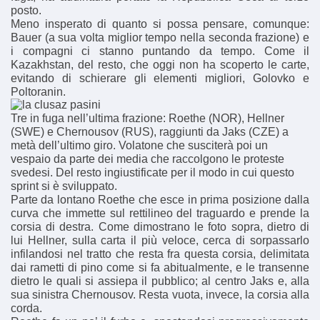
posto.
Meno insperato di quanto si possa pensare, comunque:
Bauer (a sua volta miglior tempo nella seconda frazione) e
i compagni ci stanno puntando da tempo. Come il
Kazakhstan, del resto, che oggi non ha scoperto le carte,
evitando di schierare gli elementi migliori, Golovko e
Poltoranin.
Tre in fuga nell’ultima frazione: Roethe (NOR), Hellner
(SWE) e Chernousov (RUS), raggiunti da Jaks (CZE) a
metà dell’ultimo giro. Volatone che susciterà poi un
vespaio da parte dei media che raccolgono le proteste
svedesi. Del resto ingiustificate per il modo in cui questo
sprint si è sviluppato.
Parte da lontano Roethe che esce in prima posizione dalla
curva che immette sul rettilineo del traguardo e prende la
corsia di destra. Come dimostrano le foto sopra, dietro di
lui Hellner, sulla carta il più veloce, cerca di sorpassarlo
infilandosi nel tratto che resta fra questa corsia, delimitata
dai rametti di pino come si fa abitualmente, e le transenne
dietro le quali si assiepa il pubblico; al centro Jaks e, alla
sua sinistra Chernousov. Resta vuota, invece, la corsia alla
corda.