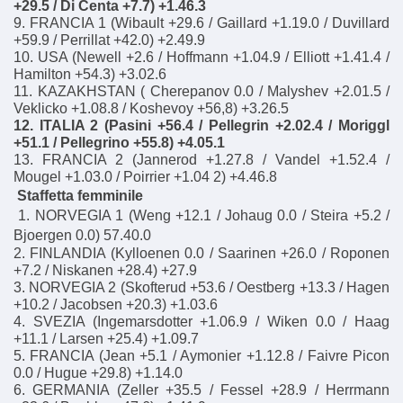
+29.5 / Di Centa +7.7) +1.46.3
9. FRANCIA 1 (Wibault +29.6 / Gaillard +1.19.0 / Duvillard
+59.9 / Perrillat +42.0) +2.49.9
10. USA (Newell +2.6 / Hoffmann +1.04.9 / Elliott +1.41.4 /
Hamilton +54.3) +3.02.6
11. KAZAKHSTAN ( Cherepanov 0.0 / Malyshev +2.01.5 /
Veklicko +1.08.8 / Koshevoy +56,8) +3.26.5
12. ITALIA 2 (Pasini +56.4 / Pellegrin +2.02.4 / Moriggl
+51.1 / Pellegrino +55.8) +4.05.1
13. FRANCIA 2 (Jannerod +1.27.8 / Vandel +1.52.4 /
Mougel +1.03.0 / Poirrier +1.04 2) +4.46.8
Staffetta femminile
1. NORVEGIA 1 (Weng +12.1 / Johaug 0.0 / Steira +5.2 /
Bjoergen 0.0) 57.40.0
2. FINLANDIA (Kylloenen 0.0 / Saarinen +26.0 / Roponen
+7.2 / Niskanen +28.4) +27.9
3. NORVEGIA 2 (Skofterud +53.6 / Oestberg +13.3 / Hagen
+10.2 / Jacobsen +20.3) +1.03.6
4. SVEZIA (Ingemarsdotter +1.06.9 / Wiken 0.0 / Haag
+11.1 / Larsen +25.4) +1.09.7
5. FRANCIA (Jean +5.1 / Aymonier +1.12.8 / Faivre Picon
0.0 / Hugue +29.8) +1.14.0
6. GERMANIA (Zeller +35.5 / Fessel +28.9 / Herrmann