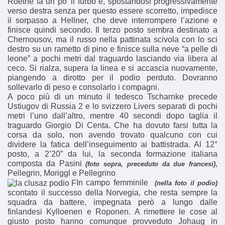
Roethe fa un po’ il furbo e, spostandosi progressivamente
verso destra senza per questo essere scorretto, impedisce
il sorpasso a Hellner, che deve interrompere l’azione e
finisce quindi secondo. Il terzo posto sembra destinato a
Chernousov, ma il russo nella pattinata scivola con lo sci
destro su un rametto di pino e finisce sulla neve “a pelle di
leone” a pochi metri dal traguardo lasciando via libera al
ceco. Si rialza, supera la linea e si accascia nuovamente,
piangendo a dirotto per il podio perduto. Dovranno
sollevarlo di peso e consolarlo i compagni.
A poco più di un minuto il tedesco Tscharnke precede
Ustiugov di Russia 2 e lo svizzero Livers separati di pochi
metri l’uno dall’altro, mentre 40 secondi dopo taglia il
traguardo Giorgio Di Centa. Che ha dovuto farsi tutta la
corsa da solo, non avendo trovato qualcuno con cui
dividere la fatica dell’inseguimento ai battistrada. Al 12°
posto, a 2’20” da lui, la seconda formazione italiana
composta da Pasini
,
(foto sopra, preceduto da due francesi)
Pellegrin, Moriggl e Pellegrino
In campo femminile
(nella foto il podio)
scontato il successo della Norvegia, che resta sempre la
squadra da battere, impegnata però a lungo dalle
finlandesi Kylloenen e Roponen. A rimettere le cose al
giusto posto hanno comunque provveduto Johaug in