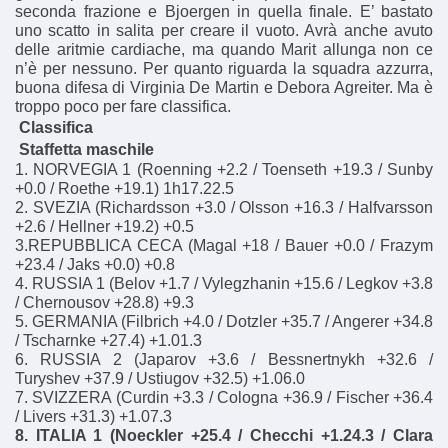
seconda frazione e Bjoergen in quella finale. E’ bastato
uno scatto in salita per creare il vuoto. Avrà anche avuto
delle aritmie cardiache, ma quando Marit allunga non ce
n’è per nessuno. Per quanto riguarda la squadra azzurra,
buona difesa di Virginia De Martin e Debora Agreiter. Ma è
troppo poco per fare classifica.
Classifica
Staffetta maschile
1. NORVEGIA 1 (Roenning +2.2 / Toenseth +19.3 / Sunby
+0.0 / Roethe +19.1) 1h17.22.5
2. SVEZIA (Richardsson +3.0 / Olsson +16.3 / Halfvarsson
+2.6 / Hellner +19.2) +0.5
3.REPUBBLICA CECA (Magal +18 / Bauer +0.0 / Frazym
+23.4 / Jaks +0.0) +0.8
4. RUSSIA 1 (Belov +1.7 / Vylegzhanin +15.6 / Legkov +3.8
/ Chernousov +28.8) +9.3
5. GERMANIA (Filbrich +4.0 / Dotzler +35.7 / Angerer +34.8
/ Tscharnke +27.4) +1.01.3
6. RUSSIA 2 (Japarov +3.6 / Bessnertnykh +32.6 /
Turyshev +37.9 / Ustiugov +32.5) +1.06.0
7. SVIZZERA (Curdin +3.3 / Cologna +36.9 / Fischer +36.4
/ Livers +31.3) +1.07.3
8. ITALIA 1 (Noeckler +25.4 / Checchi +1.24.3 / Clara