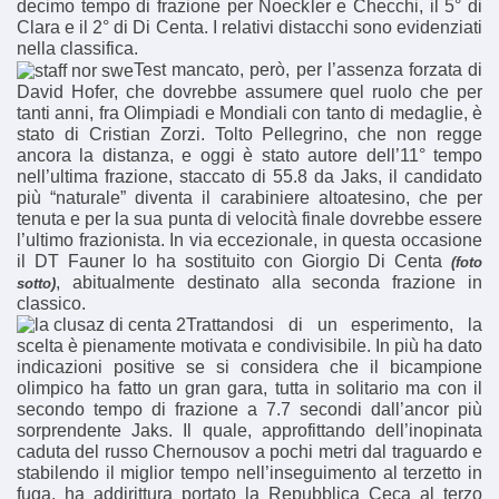
decimo tempo di frazione per Noeckler e Checchi, il 5° di
Clara e il 2° di Di Centa. I relativi distacchi sono evidenziati
nella classifica.
Test mancato, però, per l’assenza forzata di
David Hofer, che dovrebbe assumere quel ruolo che per
tanti anni, fra Olimpiadi e Mondiali con tanto di medaglie, è
stato di Cristian Zorzi. Tolto Pellegrino, che non regge
ancora la distanza, e oggi è stato autore dell’11° tempo
nell’ultima frazione, staccato di 55.8 da Jaks, il candidato
più “naturale” diventa il carabiniere altoatesino, che per
tenuta e per la sua punta di velocità finale dovrebbe essere
l’ultimo frazionista. In via eccezionale, in questa occasione
il DT Fauner lo ha sostituito con Giorgio Di Centa
(foto
, abitualmente destinato alla seconda frazione in
sotto)
classico.
Trattandosi di un esperimento, la
scelta è pienamente motivata e condivisibile. In più ha dato
indicazioni positive se si considera che il bicampione
olimpico ha fatto un gran gara, tutta in solitario ma con il
secondo tempo di frazione a 7.7 secondi dall’ancor più
sorprendente Jaks. Il quale, approfittando dell’inopinata
caduta del russo Chernousov a pochi metri dal traguardo e
stabilendo il miglior tempo nell’inseguimento al terzetto in
fuga, ha addirittura portato la Repubblica Ceca al terzo