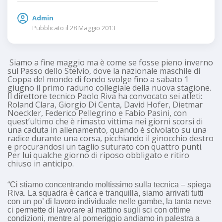
Admin
Pubblicato il
28 Maggio 2013
Siamo a fine maggio ma è come se fosse pieno inverno
sul Passo dello Stelvio, dove la nazionale maschile di
Coppa del mondo di fondo svolge fino a sabato 1
giugno il primo raduno collegiale della nuova stagione.
Il direttore tecnico Paolo Riva ha convocato sei atleti:
Roland Clara, Giorgio Di Centa, David Hofer, Dietmar
Noeckler, Federico Pellegrino e Fabio Pasini, con
quest’ultimo che è rimasto vittima nei giorni scorsi di
una caduta in allenamento, quando è scivolato su una
radice durante una corsa, picchiando il ginocchio destro
e procurandosi un taglio suturato con quattro punti.
Per lui qualche giorno di riposo obbligato e ritiro
chiuso in anticipo.
“Ci stiamo concentrando moltissimo sulla tecnica – spiega
Riva. La squadra è carica e tranquilla, siamo arrivati tutti
con un po’ di lavoro individuale nelle gambe, la tanta neve
ci permette di lavorare al mattino sugli sci con ottime
condizioni, mentre al pomeriggio andiamo in palestra a