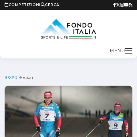
COMPETIZIONI
CERCA
MENU
HOME
>
Notizie