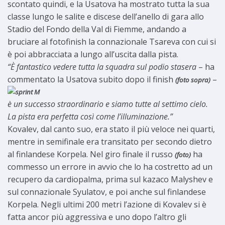
scontato quindi, e la Usatova ha mostrato tutta la sua
classe lungo le salite e discese dell’anello di gara allo
Stadio del Fondo della Val di Fiemme, andando a
bruciare al fotofinish la connazionale Tsareva con cui si
è poi abbracciata a lungo all’uscita dalla pista.
“È fantastico vedere tutta la squadra sul podio stasera
– ha
commentato la Usatova subito dopo il finish
–
(foto
sopra)
è un successo straordinario e siamo tutte al settimo cielo.
La pista era perfetta così come l’illuminazione.”
Kovalev, dal canto suo, era stato il più veloce nei quarti,
mentre in semifinale era transitato per secondo dietro
al finlandese Korpela. Nel giro finale il russo
ha
(foto)
commesso un errore in avvio che lo ha costretto ad un
recupero da cardiopalma, prima sul kazaco Malyshev e
sul connazionale Syulatov, e poi anche sul finlandese
Korpela. Negli ultimi 200 metri l’azione di Kovalev si è
fatta ancor più aggressiva e uno dopo l’altro gli