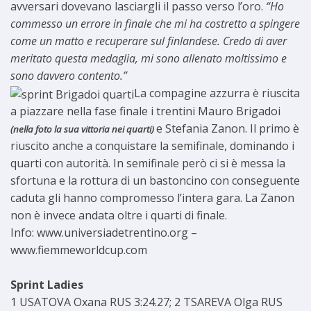
avversari dovevano lasciargli il passo verso l’oro.
“Ho
commesso un errore in finale che mi ha costretto a spingere
come un matto e recuperare sul finlandese. Credo di aver
meritato questa medaglia, mi sono allenato moltissimo e
sono davvero contento.”
La compagine azzurra è riuscita
a piazzare nella fase finale i trentini Mauro Brigadoi
e Stefania Zanon. Il primo è
(nella foto la sua vittoria nei quarti)
riuscito anche a conquistare la semifinale, dominando i
quarti con autorità. In semifinale però ci si è messa la
sfortuna e la rottura di un bastoncino con conseguente
caduta gli hanno compromesso l’intera gara. La Zanon
non è invece andata oltre i quarti di finale.
Info: www.universiadetrentino.org –
www.fiemmeworldcup.com
Sprint Ladies
1 USATOVA Oxana RUS 3:24.27; 2 TSAREVA Olga RUS