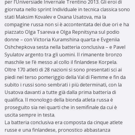
per l’Universiade Invernale Trentino 2013. Gli eroi di
giornata nello sprint Individuale in tecnica classica sono
stati Maksim Kovalev e Oxana Usatova, ma la
compagine russa non si è accontentata dei due ori e ha
piazzato Olga Tsareva e Olga Repnitsyna sul podio
donne – con Victoria Kuramshina quarta e Evgeniia
Oshchepkova sesta nella batteria conclusiva – e Pavel
Syulatov argento tra gli uomini. Il rimanente bronzo
maschile se l’è messo al collo il finlandese Korpela.
Oltre 170 atleti di 28 nazioni si sono presentati sci ai
piedi nel terso pomeriggio della Val di Fiemme e fin da
subito i russi sono sembrati i più determinati, con la
Usatova davanti a tutte già dalla prima batteria di
qualifica. Il monologo della bionda atleta russa è
proseguito sia nei quarti che in semifinale da cui è
uscita sempre in testa.
La batteria conclusiva era composta da cinque atlete
russe e una finlandese, pronostico abbastanza