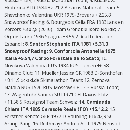
Russia +1.54,1 Russia Marathon Team; 4. Rudakova
Ekaterina BLR 1984 +2.21,2 Belarus National Team; 5.
Shevchenko Valentina UKR 1975-Brovaru +2.25,8
Snowproof Racing; 6. Bourgeois Célia FRA 1983Lans en
Vercors +3.02,8 (2010) Team Grenoble Isère Nordic; 7.
Orgue Laura 1986 Spagna +3.55,2 Real Federacion
Espanol ;
8. Santer Stephanie ITA 1981 +5.31,3
Snowproof Racing; 9. Confortola Antonella 1975
Italia +5.54,7 Corpo Forestale dello Stato
; 10.
Novikova Valentina RUS 1984 RUS-Tumen +6.58
Dinamo Club; 11. Mueller Jessica GR 1988 D-Sonthofen
+8.11,9 xc-ski.de Skimarathon Team; 12. Zernova
Natalia RUS 1976 RUS-Moscow + 8.13,3 Russia Team;
13. Wagenführ Sandra SUI 1971 CH-Davos Platz
+11.58,5 Rossignol Team Schweiz;
14. Caminada
Chiara ITA 1985 Ceresole Reale (TO) +15.12,2
; 15.
Forstner Renate GER 1977 D-Raubling +16.42,9 SC
Aising-Pang; 16. Reithmayr Andrea AUT 1979 Neustift