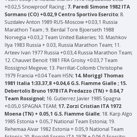
+0.02,5 Snowproof Racing ;
7. Paredi Simone 1982 ITA
Sormano (CO) +0.02,9 Centro Sportivo Esercito
; 8.
Suzdalev Anton 1989 RUS-Moscow +0.03,1 Russia
Marathon Team ; 9. Berdal Tore Bjoerseth 1988
Norvegia +0.03,2 Team United Bakeries; 10. Mashkov
Ilya 1983 Russia + 0.03, Russia Marathon Team; 11.
Arteev Ivan 1977 Russia +0.03,4 Russia Marathon Team;
12. Chauvet Benoit 1981 FRA Groisy +0.03,7 Team
Rossignol Megeve; 13. Perrillat-Collomb Christophe
1979 Francia +0.04 Team HSN;
14. Moriggl Thomas
1981 Italia 1:33.37,8 +0.04,6 G.S. Fiamme Gialle ; 15.
Debertolis Bruno 1978 ITA Predazzo (TN) + 0.04,7
Team Rossignol;
16. Gutierrez Javier 1985 Spagna
+0.05,0 SPAGNA TEAM;
17. Zorzi Cristian ITA 1972
Moena (TN) + 0.05,1 G.S. Fiamme Gialle
; 18. Karp Algo
1985 Estonia + 0.05,7 National Team Estonia; 19.
Rehemaa Aivar 1982 Estonia + 0.05,9 National Team
Estonia; 20. Bonaldi Sergio ITA 1978 + 0.06,0 Esercito;