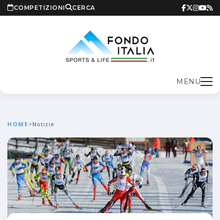
COMPETIZIONI
CERCA
MENU
HOME
>
Notizie