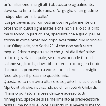
un’umiliazione, ma gli altri abbozzano ugualmente:
dove sono finiti l’autostima e l’orgoglio di un giudizio
indipendente?
E le palle?
Lui persevera, pur dimostrandosi regolarmente un
profano in quasi ogni materia che non sia lo sci alpino,
ma di fondo in particolare, specialità che è già di per se
stessa in coma profondo dopo aver fallito due Mondiali
e un’Olimpiade, con Sochi 2014 che non sarà certo
meglio. Adesso aspetta solo che gli si dia il definitivo
colpo di grazia del quale, se non avranno le fette di
salame sugli occhi, dovrebbero tener conto gli sci club
chiamati in primavera a votare presidente e consiglio
federale per il prossimo quadriennio.
Questa volta non avrà ulteriore seguito l’inciucio con le
Alpi Centrali che, riversando su di lui i voti di Ghilardi,
l’hanno portato alla presidenza e adesso tutti
rinnegano, specie se si fa riferimento al predecessore:
fessi sì, ma non due volte. Quando lo si leverà di mezzo