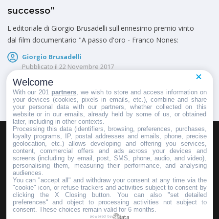
successo”
L'editoriale di Giorgio Brusadelli sull'ennesimo premio vinto
dal film documentario "A passo d'oro - Franco Nones:
Giorgio Brusadelli
Pubblicato il
22 Novembre 2017
Welcome
With our 201
partners
, we wish to store and access information on
your devices (cookies, pixels in emails, etc.), combine and share
your personal data with our partners, whether collected on this
website or in our emails, already held by some of us, or obtained
later, including in other contexts.
Processing this data (identifiers, browsing, preferences, purchases,
loyalty programs, IP, postal addresses and emails, phone, precise
geolocation, etc.) allows developing and offering you services,
HOMEPAGE
REDAZIONE
INVIA UN COMUNICATO STAMPA
content, commercial offers and ads across your devices and
screens (including by email, post, SMS, phone, audio, and video),
PUBBLICITÀ
SCRIVI AL DIRETTORE
personalising them, measuring their performance, and analysing
audiences.
You can "accept all" and withdraw your consent at any time via the
"cookie" icon, or refuse trackers and activities subject to consent by
clicking the X Closing button. You can also "set detailed
preferences" and object to processing activities not subject to
Copyright © 2016 - 2025 ASD Fondo Italia - Partita Iva: IT 03855110049
consent. These choices remain valid for 6 months.
powered by