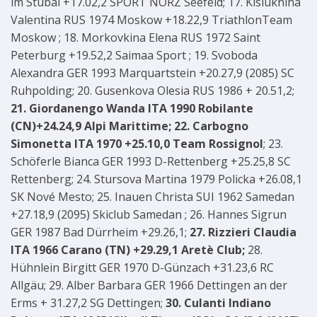
im Stubai +17.02,2 SPORT NORZ Seefeld; 17. Kislukhina
Valentina RUS 1974 Moskow +18.22,9 TriathlonTeam
Moskow ; 18. Morkovkina Elena RUS 1972 Saint
Peterburg +19.52,2 Saimaa Sport ; 19. Svoboda
Alexandra GER 1993 Marquartstein +20.27,9 (2085) SC
Ruhpolding; 20. Gusenkova Olesia RUS 1986 + 20.51,2;
21. Giordanengo Wanda ITA 1990 Robilante
(CN)+24.24,9 Alpi Marittime; 22. Carbogno
Simonetta ITA 1970 +25.10,0 Team Rossignol
; 23.
Schöferle Bianca GER 1993 D-Rettenberg +25.25,8 SC
Rettenberg; 24. Stursova Martina 1979 Policka +26.08,1
SK Nové Mesto; 25. Inauen Christa SUI 1962 Samedan
+27.18,9 (2095) Skiclub Samedan ; 26. Hannes Sigrun
GER 1987 Bad Dürrheim +29.26,1;
27. Rizzieri Claudia
ITA 1966 Carano (TN) +29.29,1 Aretè Club;
28.
Hühnlein Birgitt GER 1970 D-Günzach +31.23,6 RC
Allgäu; 29. Alber Barbara GER 1966 Dettingen an der
Erms + 31.27,2 SG Dettingen;
30. Culanti Indiano