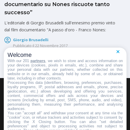
documentario su Nones riscuote tanto
successo”
L'editoriale di Giorgio Brusadelli sull'ennesimo premio vinto
dal film documentario "A passo d'oro - Franco Nones:
Giorgio Brusadelli
Pubblicato il
22 Novembre 2017
Welcome
With our 201
partners
, we wish to store and access information on
your devices (cookies, pixels in emails, etc.), combine and share
your personal data with our partners, whether collected on this
website or in our emails, already held by some of us, or obtained
later, including in other contexts.
Processing this data (identifiers, browsing, preferences, purchases,
loyalty programs, IP, postal addresses and emails, phone, precise
geolocation, etc.) allows developing and offering you services,
HOMEPAGE
REDAZIONE
INVIA UN COMUNICATO STAMPA
content, commercial offers and ads across your devices and
screens (including by email, post, SMS, phone, audio, and video),
PUBBLICITÀ
SCRIVI AL DIRETTORE
personalising them, measuring their performance, and analysing
audiences.
You can "accept all" and withdraw your consent at any time via the
"cookie" icon, or refuse trackers and activities subject to consent by
clicking the X Closing button. You can also "set detailed
preferences" and object to processing activities not subject to
Copyright © 2016 - 2025 ASD Fondo Italia - Partita Iva: IT 03855110049