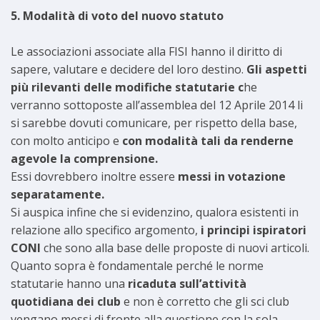
5. Modalità di voto del nuovo statuto
Le associazioni associate alla FISI hanno il diritto di
sapere, valutare e decidere del loro destino.
Gli aspetti
più rilevanti delle modifiche statutarie c
he
verranno sottoposte all’assemblea del 12 Aprile 2014 li
si sarebbe dovuti comunicare, per rispetto della base,
con molto anticipo e
con modalità tali da renderne
agevole la comprensione.
Essi dovrebbero inoltre essere
messi in votazione
separatamente.
Si auspica infine che si evidenzino, qualora esistenti in
relazione allo specifico argomento,
i principi ispiratori
CONI
che sono alla base delle proposte di nuovi articoli.
Quanto sopra è fondamentale perché le norme
statutarie hanno una
ricaduta sull’attività
quotidiana dei club
e non è corretto che gli sci club
vengano messi di fronte alla questione con la sola