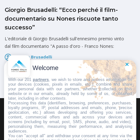
Giorgio Brusadelli: “Ecco perché il film-
documentario su Nones riscuote tanto
successo”
L'editoriale di Giorgio Brusadelli sull'ennesimo premio vinto
dal film documentario "A passo d'oro - Franco Nones:
Giorgio Brusadelli
Pubblicato il
22 Novembre 2017
Welcome
With our 201
partners
, we wish to store and access information on
your devices (cookies, pixels in emails, etc.), combine and share
your personal data with our partners, whether collected on this
website or in our emails, already held by some of us, or obtained
later, including in other contexts.
Processing this data (identifiers, browsing, preferences, purchases,
loyalty programs, IP, postal addresses and emails, phone, precise
geolocation, etc.) allows developing and offering you services,
HOMEPAGE
REDAZIONE
INVIA UN COMUNICATO STAMPA
content, commercial offers and ads across your devices and
screens (including by email, post, SMS, phone, audio, and video),
PUBBLICITÀ
SCRIVI AL DIRETTORE
personalising them, measuring their performance, and analysing
audiences.
You can "accept all" and withdraw your consent at any time via the