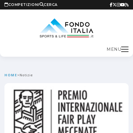
COMPETIZIONI
CERCA
MENU
HOME
>
Notizie