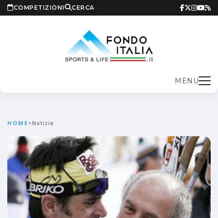
COMPETIZIONI
CERCA
MENU
HOME
>
Notizie