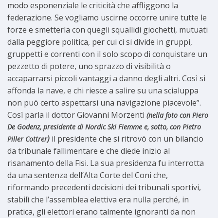
modo esponenziale le criticità che affliggono la
federazione. Se vogliamo uscirne occorre unire tutte le
forze e smetterla con quegli squallidi giochetti, mutuati
dalla peggiore politica, per cui ci si divide in gruppi,
gruppetti e correnti con il solo scopo di conquistare un
pezzetto di potere, uno sprazzo di visibilità o
accaparrarsi piccoli vantaggi a danno degli altri. Così si
affonda la nave, e chi riesce a salire su una scialuppa
non può certo aspettarsi una navigazione piacevole”.
Così parla il dottor Giovanni Morzenti
(nella foto con Piero
De Godenz, presidente di Nordic Ski Fiemme e, sotto, con Pietro
)
il presidente che si ritrovò con un bilancio
Piller Cottrer
da tribunale fallimentare e che diede inizio al
risanamento della Fisi. La sua presidenza fu interrotta
da una sentenza dell’Alta Corte del Coni che,
riformando precedenti decisioni dei tribunali sportivi,
stabilì che l’assemblea elettiva era nulla perché, in
pratica, gli elettori erano talmente ignoranti da non