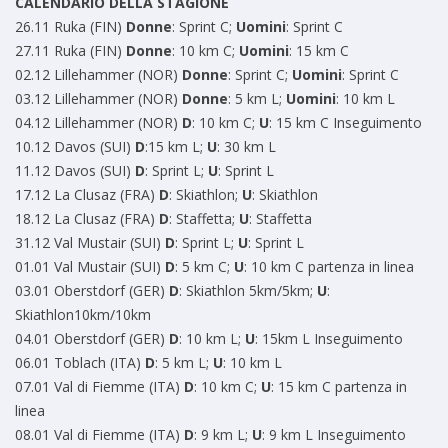
CALENDARIO DELLA STAGIONE
26.11 Ruka (FIN)
Donne
: Sprint C;
Uomini
: Sprint C
27.11 Ruka (FIN)
Donne
: 10 km C;
Uomini
: 15 km C
02.12 Lillehammer (NOR)
Donne
: Sprint C;
Uomini
: Sprint C
03.12 Lillehammer (NOR)
Donne
: 5 km L;
Uomini
: 10 km L
04.12 Lillehammer (NOR)
D
: 10 km C;
U
: 15 km C Inseguimento
10.12 Davos (SUI)
D
:15 km L;
U
: 30 km L
11.12 Davos (SUI)
D
: Sprint L;
U
: Sprint L
17.12 La Clusaz (FRA)
D
: Skiathlon;
U
: Skiathlon
18.12 La Clusaz (FRA)
D
: Staffetta;
U
: Staffetta
31.12 Val Mustair (SUI)
D
: Sprint L;
U
: Sprint L
01.01 Val Mustair (SUI)
D
: 5 km C;
U
: 10 km C partenza in linea
03.01 Oberstdorf (GER)
D
: Skiathlon 5km/5km;
U
:
Skiathlon10km/10km
04.01 Oberstdorf (GER)
D
: 10 km L;
U
: 15km L Inseguimento
06.01 Toblach (ITA)
D
: 5 km L;
U
: 10 km L
07.01 Val di Fiemme (ITA)
D
: 10 km C;
U
: 15 km C partenza in
linea
08.01 Val di Fiemme (ITA)
D
: 9 km L;
U
: 9 km L Inseguimento