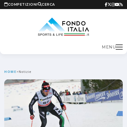
COMPETIZIONI
CERCA
MENU
HOME
>
Notizie