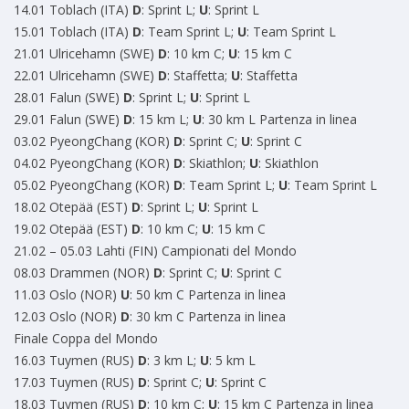
14.01 Toblach (ITA)
D
: Sprint L;
U
: Sprint L
15.01 Toblach (ITA)
D
: Team Sprint L;
U
: Team Sprint L
21.01 Ulricehamn (SWE)
D
: 10 km C;
U
: 15 km C
22.01 Ulricehamn (SWE)
D
: Staffetta;
U
: Staffetta
28.01 Falun (SWE)
D
: Sprint L;
U
: Sprint L
29.01 Falun (SWE)
D
: 15 km L;
U
: 30 km L Partenza in linea
03.02 PyeongChang (KOR)
D
: Sprint C;
U
: Sprint C
04.02 PyeongChang (KOR)
D
: Skiathlon;
U
: Skiathlon
05.02 PyeongChang (KOR)
D
: Team Sprint L;
U
: Team Sprint L
18.02 Otepää (EST)
D
: Sprint L;
U
: Sprint L
19.02 Otepää (EST)
D
: 10 km C;
U
: 15 km C
21.02 – 05.03 Lahti (FIN) Campionati del Mondo
08.03 Drammen (NOR)
D
: Sprint C;
U
: Sprint C
11.03 Oslo (NOR)
U
: 50 km C Partenza in linea
12.03 Oslo (NOR)
D
: 30 km C Partenza in linea
Finale Coppa del Mondo
16.03 Tuymen (RUS)
D
: 3 km L;
U
: 5 km L
17.03 Tuymen (RUS)
D
: Sprint C;
U
: Sprint C
18.03 Tuymen (RUS)
D
: 10 km C;
U
: 15 km C Partenza in linea