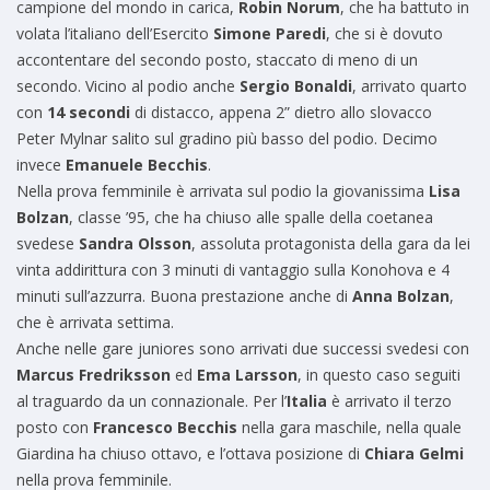
campione del mondo in carica,
Robin Norum
, che ha battuto in
volata l’italiano dell’Esercito
Simone Paredi
, che si è dovuto
accontentare del secondo posto, staccato di meno di un
secondo. Vicino al podio anche
Sergio Bonaldi
, arrivato quarto
con
14 secondi
di distacco, appena 2” dietro allo slovacco
Peter Mylnar salito sul gradino più basso del podio. Decimo
invece
Emanuele Becchis
.
Nella prova femminile è arrivata sul podio la giovanissima
Lisa
Bolzan
, classe ’95, che ha chiuso alle spalle della coetanea
svedese
Sandra Olsson
, assoluta protagonista della gara da lei
vinta addirittura con 3 minuti di vantaggio sulla Konohova e 4
minuti sull’azzurra. Buona prestazione anche di
Anna Bolzan
,
che è arrivata settima.
Anche nelle gare juniores sono arrivati due successi svedesi con
Marcus Fredriksson
ed
Ema Larsson
, in questo caso seguiti
al traguardo da un connazionale. Per l’
Italia
è arrivato il terzo
posto con
Francesco Becchis
nella gara maschile, nella quale
Giardina ha chiuso ottavo, e l’ottava posizione di
Chiara Gelmi
nella prova femminile.