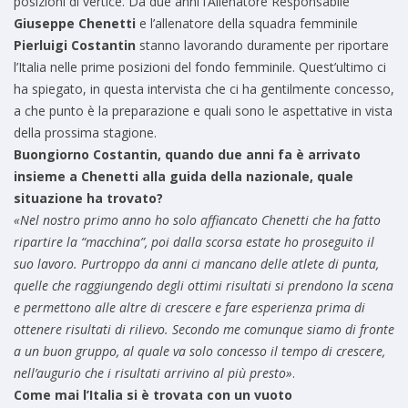
posizioni di vertice. Da due anni l’Allenatore Responsabile
Giuseppe Chenetti
e l’allenatore della squadra femminile
Pierluigi Costantin
stanno lavorando duramente per riportare
l’Italia nelle prime posizioni del fondo femminile. Quest’ultimo ci
ha spiegato, in questa intervista che ci ha gentilmente concesso,
a che punto è la preparazione e quali sono le aspettative in vista
della prossima stagione.
Buongiorno Costantin, quando due anni fa è arrivato
insieme a Chenetti alla guida della nazionale, quale
situazione ha trovato?
«Nel nostro primo anno ho solo affiancato Chenetti che ha fatto
ripartire la “macchina”, poi dalla scorsa estate ho proseguito il
suo lavoro. Purtroppo da anni ci mancano delle atlete di punta,
quelle che raggiungendo degli ottimi risultati si prendono la scena
e permettono alle altre di crescere e fare esperienza prima di
ottenere risultati di rilievo. Secondo me comunque siamo di fronte
a un buon gruppo, al quale va solo concesso il tempo di crescere,
nell’augurio che i risultati arrivino al più presto»
.
Come mai l’Italia si è trovata con un vuoto