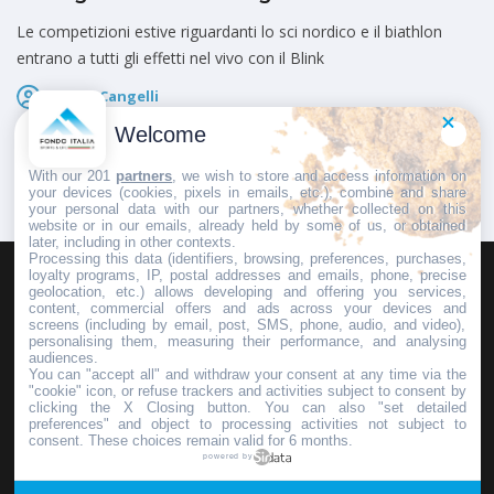
Le competizioni estive riguardanti lo sci nordico e il biathlon
entrano a tutti gli effetti nel vivo con il Blink
Marco Cangelli
Pubblicato il
8 Agosto 2026
Welcome
With our 201
partners
, we wish to store and access information on
your devices (cookies, pixels in emails, etc.), combine and share
your personal data with our partners, whether collected on this
website or in our emails, already held by some of us, or obtained
later, including in other contexts.
Processing this data (identifiers, browsing, preferences, purchases,
loyalty programs, IP, postal addresses and emails, phone, precise
geolocation, etc.) allows developing and offering you services,
HOMEPAGE
REDAZIONE
INVIA UN COMUNICATO STAMPA
content, commercial offers and ads across your devices and
screens (including by email, post, SMS, phone, audio, and video),
PUBBLICITÀ
SCRIVI AL DIRETTORE
personalising them, measuring their performance, and analysing
audiences.
You can "accept all" and withdraw your consent at any time via the
"cookie" icon, or refuse trackers and activities subject to consent by
clicking the X Closing button. You can also "set detailed
preferences" and object to processing activities not subject to
Copyright © 2016 - 2025 ASD Fondo Italia - Partita Iva: IT 03855110049
consent. These choices remain valid for 6 months.
powered by
Privacy policy