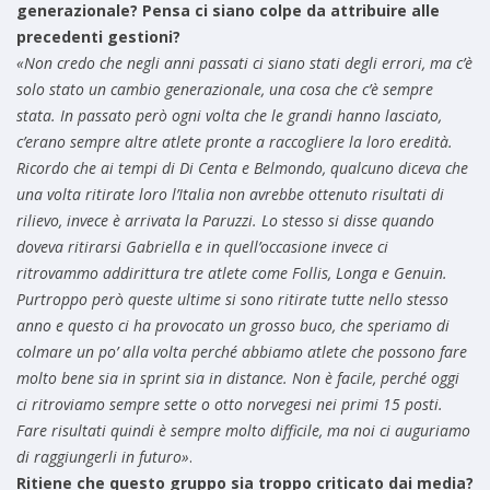
generazionale? Pensa ci siano colpe da attribuire alle
precedenti gestioni?
«Non credo che negli anni passati ci siano stati degli errori, ma c’è
solo stato un cambio generazionale, una cosa che c’è sempre
stata. In passato però ogni volta che le grandi hanno lasciato,
c’erano sempre altre atlete pronte a raccogliere la loro eredità.
Ricordo che ai tempi di Di Centa e Belmondo, qualcuno diceva che
una volta ritirate loro l’Italia non avrebbe ottenuto risultati di
rilievo, invece è arrivata la Paruzzi. Lo stesso si disse quando
doveva ritirarsi Gabriella e in quell’occasione invece ci
ritrovammo addirittura tre atlete come Follis, Longa e Genuin.
Purtroppo però queste ultime si sono ritirate tutte nello stesso
anno e questo ci ha provocato un grosso buco, che speriamo di
colmare un po’ alla volta perché abbiamo atlete che possono fare
molto bene sia in sprint sia in distance. Non è facile, perché oggi
ci ritroviamo sempre sette o otto norvegesi nei primi 15 posti.
Fare risultati quindi è sempre molto difficile, ma noi ci auguriamo
di raggiungerli in futuro»
.
Ritiene che questo gruppo sia troppo criticato dai media?