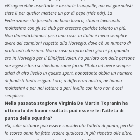
«Bisognerebbe aspettarle e lasciarle tranquille, ma voi giornalisti
siete lì per quello: mettere un po’ di pepe (ride ndr). La
Federazione sta facendo un buon lavoro, stiamo lavorando
moltissimo con gli sci club per crescere qualche talento in più.
Non dimentichiamoci però una cosa: in Italia è meno semplice
avere dei campioni rispetto alla Norvegia, dove c’è un numero di
praticanti altissimo. Non a caso proprio dieci giorni fa, quando
ero in Norvegia per il Blinkfestivalen, ho parlato con delle persone
norvegesi e loro si chiedono come faccia l’Italia ad avere sempre
atleti di alto livello in questo sport, nonostante abbia un numero
di fondisti tanto esiguo. Loro, a differenza nostra, ne hanno
moltissimi e per noi lottare a pari livello con loro non è così
semplice»
.
Nella passata stagione Virginia De Martin Topranin ha
ottenuto dei buoni risultati: può essere lei l’atleta di
punta della squadra?
«Si, sulle distance può essere considerata l’atleta di punta, perché
lo scorso anno ha fatto vedere qualcosa in più rispetto alle altre,