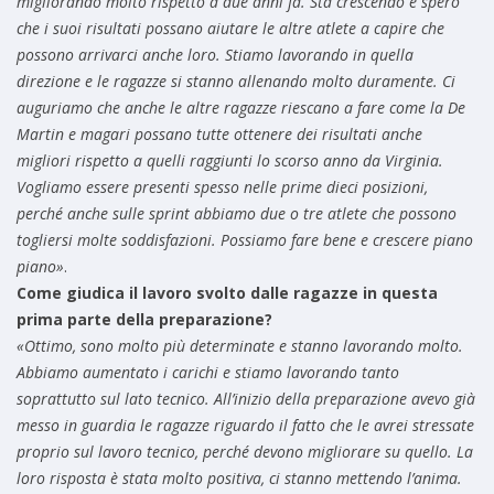
migliorando molto rispetto a due anni fa. Sta crescendo e spero
che i suoi risultati possano aiutare le altre atlete a capire che
possono arrivarci anche loro. Stiamo lavorando in quella
direzione e le ragazze si stanno allenando molto duramente. Ci
auguriamo che anche le altre ragazze riescano a fare come la De
Martin e magari possano tutte ottenere dei risultati anche
migliori rispetto a quelli raggiunti lo scorso anno da Virginia.
Vogliamo essere presenti spesso nelle prime dieci posizioni,
perché anche sulle sprint abbiamo due o tre atlete che possono
togliersi molte soddisfazioni. Possiamo fare bene e crescere piano
piano»
.
Come giudica il lavoro svolto dalle ragazze in questa
prima parte della preparazione?
«Ottimo, sono molto più determinate e stanno lavorando molto.
Abbiamo aumentato i carichi e stiamo lavorando tanto
soprattutto sul lato tecnico. All’inizio della preparazione avevo già
messo in guardia le ragazze riguardo il fatto che le avrei stressate
proprio sul lavoro tecnico, perché devono migliorare su quello. La
loro risposta è stata molto positiva, ci stanno mettendo l’anima.