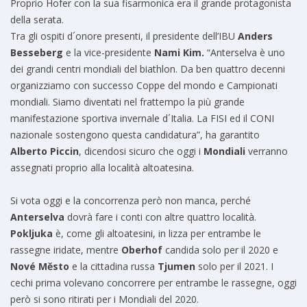
Proprio Hofer con la sua fisarmonica era il grande protagonista
della serata.
Tra gli ospiti d´onore presenti, il presidente dell’IBU
Anders
Besseberg
e la vice-presidente
Nami Kim.
“Anterselva è uno
dei grandi centri mondiali del biathlon. Da ben quattro decenni
organizziamo con successo Coppe del mondo e Campionati
mondiali. Siamo diventati nel frattempo la più grande
manifestazione sportiva invernale d´Italia. La FISI ed il CONI
nazionale sostengono questa candidatura”, ha garantito
Alberto Piccin
, dicendosi sicuro che oggi i
Mondiali
verranno
assegnati proprio alla località altoatesina.
Si vota oggi e la concorrenza però non manca, perché
Anterselva
dovrà fare i conti con altre quattro località.
Pokljuka
è, come gli altoatesini, in lizza per entrambe le
rassegne iridate, mentre
Oberhof
candida solo per il 2020 e
Nové Město
e la cittadina russa
Tjumen
solo per il 2021. I
cechi prima volevano concorrere per entrambe le rassegne, oggi
però si sono ritirati per i Mondiali del 2020.