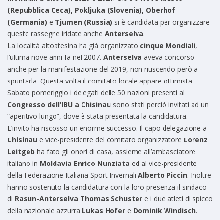
(Repubblica Ceca),
Pokljuka (Slovenia),
Oberhof
(Germania)
e
Tjumen (Russia)
si è candidata per organizzare
queste rassegne iridate anche
Anterselva
.
La località altoatesina ha già organizzato
cinque Mondiali
,
l’ultima nove anni fa nel 2007.
Anterselva
aveva concorso
anche per la manifestazione del 2019, non riuscendo però a
spuntarla. Questa volta il comitato locale appare ottimista.
Sabato pomeriggio i delegati delle 50 nazioni presenti al
Congresso dell’IBU a Chisinau
sono stati perciò invitati ad un
“aperitivo lungo”, dove è stata presentata la candidatura.
L’invito ha riscosso un enorme successo. Il capo delegazione a
Chisinau
e vice-presidente del comitato organizzatore
Lorenz
Leitgeb
ha fato gli onori di casa, assieme all’ambasciatore
italiano in
Moldavia
Enrico Nunziata
ed al vice-presidente
della Federazione Italiana Sport Invernali
Alberto Piccin
. Inoltre
hanno sostenuto la candidatura con la loro presenza il sindaco
di
Rasun-Anterselva Thomas Schuster
e i due atleti di spicco
della nazionale azzurra
Lukas Hofer
e
Dominik Windisch
.