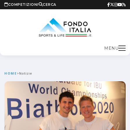
COMPETIZIONI
CERCA
MENU
HOME
>
Notizie