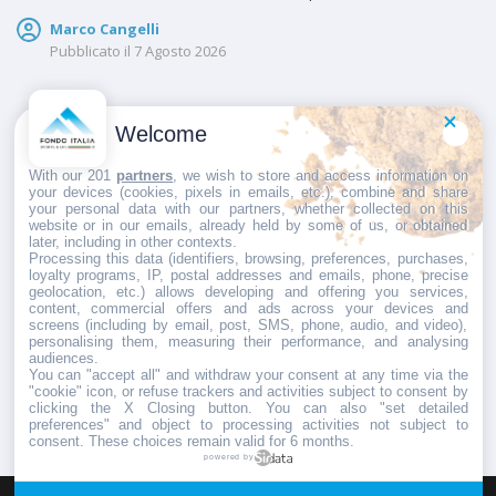
Marco Cangelli
Pubblicato il
7 Agosto 2026
Welcome
BIATHLON
With our 201
partners
, we wish to store and access information on
Biathlon – Blink Festival, Tiril Eckhoff torna
your devices (cookies, pixels in emails, etc.), combine and share
your personal data with our partners, whether collected on this
in gara nel duello di tiro
website or in our emails, already held by some of us, or obtained
later, including in other contexts.
Processing this data (identifiers, browsing, preferences, purchases,
Dopo aver detto addio alle competizioni nel marzo 2023, Tiril
loyalty programs, IP, postal addresses and emails, phone, precise
Eckhoff è pronta a rimettersi la carabina sulle
geolocation, etc.) allows developing and offering you services,
content, commercial offers and ads across your devices and
screens (including by email, post, SMS, phone, audio, and video),
Marco Cangelli
personalising them, measuring their performance, and analysing
Pubblicato il
7 Agosto 2026
audiences.
You can "accept all" and withdraw your consent at any time via the
"cookie" icon, or refuse trackers and activities subject to consent by
clicking the X Closing button. You can also "set detailed
preferences" and object to processing activities not subject to
consent. These choices remain valid for 6 months.
powered by