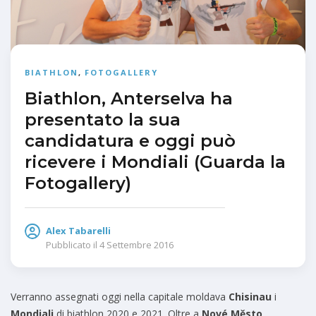
BIATHLON
,
FOTOGALLERY
Biathlon, Anterselva ha
presentato la sua
candidatura e oggi può
ricevere i Mondiali (Guarda la
Fotogallery)
Alex Tabarelli
Pubblicato il
4 Settembre 2016
Verranno assegnati oggi nella capitale moldava
Chisinau
i
Mondiali
di biathlon 2020 e 2021. Oltre a
Nové Město