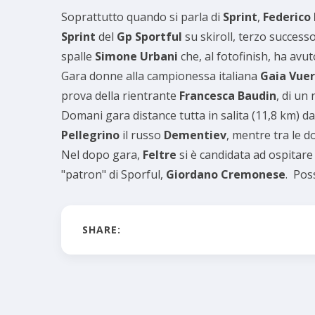
Soprattutto quando si parla di
Sprint
,
Federico 
Sprint
del
Gp Sportful
su skiroll, terzo success
spalle
Simone Urbani
che, al fotofinish, ha avu
Gara donne alla campionessa italiana
Gaia Vuer
prova della rientrante
Francesca Baudin
, di un 
Domani gara distance tutta in salita (11,8 km) d
Pellegrino
il russo
Dementiev
, mentre tra le 
Nel dopo gara,
Feltre
si è candidata ad ospitar
"patron" di Sporful,
Giordano Cremonese
. Pos
SHARE: