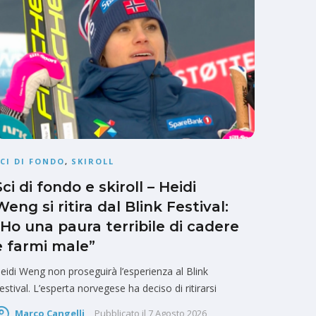
CI DI FONDO
,
SKIROLL
Sci di fondo e skiroll – Heidi
Weng si ritira dal Blink Festival:
“Ho una paura terribile di cadere
e farmi male”
eidi Weng non proseguirà l’esperienza al Blink
estival. L’esperta norvegese ha deciso di ritirarsi
Marco Cangelli
Pubblicato il
7 Agosto 2026