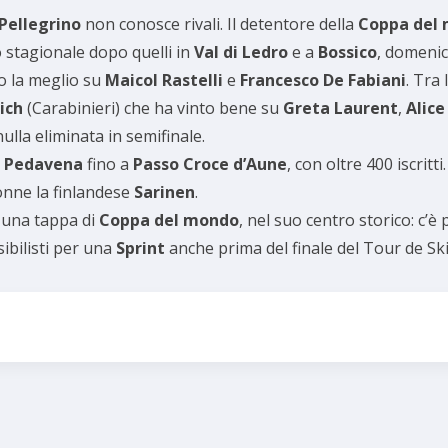
Pellegrino
non conosce rivali. Il detentore della
Coppa del
o stagionale dopo quelli in
Val di Ledro
e a
Bossico
, domenica
to la meglio su
Maicol Rastelli
e
Francesco De Fabiani
. Tra 
ich
(Carabinieri) che ha vinto bene su
Greta Laurent
,
Alice
nulla eliminata in semifinale.
a
Pedavena
fino a
Passo Croce d’Aune
, con oltre 400 iscritti
donne la finlandese
Sarinen
.
e una tappa di
Coppa del mondo
, nel suo centro storico: c’è
sibilisti per una
Sprint
anche prima del finale del Tour de Sk