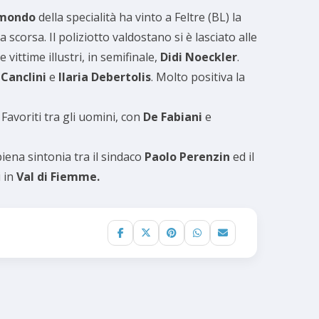
 mondo
della specialità ha vinto a Feltre (BL) la
 scorsa. Il poliziotto valdostano si è lasciato alle
le vittime illustri, in semifinale,
Didi Noeckler
.
 Canclini
e
Ilaria Debertolis
. Molto positiva la
. Favoriti tra gli uomini, con
De Fabiani
e
 piena sintonia tra il sindaco
Paolo Perenzin
ed il
i in
Val di Fiemme.