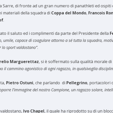
, a Sarre, di fronte ad un gran numero di panathleti ed ospiti
ei materiali della squadra di
Coppa del Mondo
,
Francois Ron
of
.
to il saluto ed i complimenti da parte del Presidente della
F
, umile, capace di coagulare attorno a sé tutta la squadra, moti
r lo sport valdostano“
.
urelio Marguerettaz
, si è soffermato sulla qualità morale di
no il cammino agonistico di ogni ragazzo, in qualsivoglia discipli
sta,
Pietro Ostuni
, che parlando di
Pellegrino
, portacolori 
orre l’immagine del nostro Campione, un ragazzo solare, intellig
a valdostano,
Ivo Chapel
, il quale ha riprodotto su di un bloc