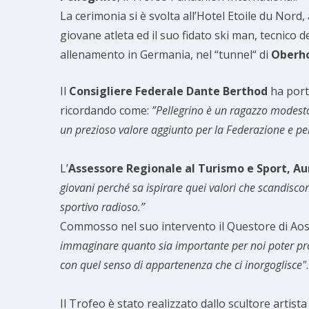
La cerimonia si è svolta all’Hotel Etoile du Nord
giovane atleta ed il suo fidato ski man, tecnico d
allenamento in Germania, nel “tunnel“ di
Oberh
Il
Consigliere Federale Dante Berthod
ha porta
ricordando come:
”Pellegrino è un ragazzo modesto
un prezioso valore aggiunto per la Federazione e pe
L’
Assessore Regionale al Turismo e Sport, A
giovani perché sa ispirare quei valori che scandisco
sportivo radioso.”
Commosso nel suo intervento il Questore di Ao
immaginare quanto sia importante per noi poter prop
con quel senso di appartenenza che ci inorgoglisce"
.
Il Trofeo è stato realizzato dallo scultore artist