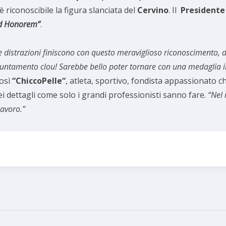
è riconoscibile la figura slanciata del
Cervino
. Il
Presidente
Ad Honorem”
.
le distrazioni finiscono con questo meraviglioso riconoscimento, 
ntamento clou! Sarebbe bello poter tornare con una medaglia iri
osì
“ChiccoPelle“
, atleta, sportivo, fondista appassionato c
ei dettagli come solo i grandi professionisti sanno fare.
“Nel 
lavoro.”