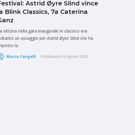
Festival: Astrid Øyre Slind vince
la Blink Classics, 7a Caterina
Ganz
a vittoria nella gara inaugurale in classico era
oltanto un assaggio per Astrid Øyre Slind che ha
mposto la
Marco Cangelli
Pubblicato il
6 Agosto 2026