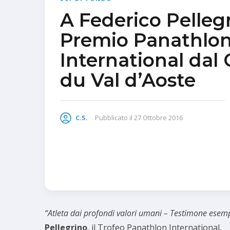
A Federico Pellegr
Premio Panathlo
International dal 
du Val d’Aoste
C.S.
Pubblicato il
27 Ottobre 2016
“Atleta dai profondi valori umani – Testimone esempl
Pellegrino
, il Trofeo Panathlon International.