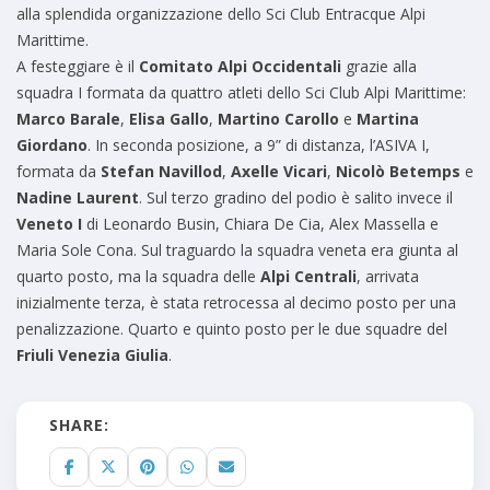
alla splendida organizzazione dello Sci Club Entracque Alpi
Marittime.
A festeggiare è il
Comitato Alpi Occidentali
grazie alla
squadra I formata da quattro atleti dello Sci Club Alpi Marittime:
Marco Barale
,
Elisa Gallo
,
Martino Carollo
e
Martina
Giordano
. In seconda posizione, a 9” di distanza, l’ASIVA I,
formata da
Stefan Navillod
,
Axelle Vicari
,
Nicolò Betemps
e
Nadine Laurent
. Sul terzo gradino del podio è salito invece il
Veneto I
di Leonardo Busin, Chiara De Cia, Alex Massella e
Maria Sole Cona. Sul traguardo la squadra veneta era giunta al
quarto posto, ma la squadra delle
Alpi Centrali
, arrivata
inizialmente terza, è stata retrocessa al decimo posto per una
penalizzazione. Quarto e quinto posto per le due squadre del
Friuli Venezia Giulia
.
SHARE: