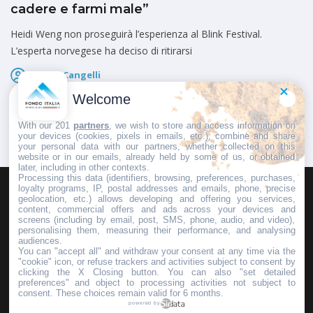
cadere e farmi male”
Heidi Weng non proseguirà l’esperienza al Blink Festival.
L’esperta norvegese ha deciso di ritirarsi
Marco Cangelli
Pubblicato il
7 Agosto 2026
Welcome
With our 201
partners
, we wish to store and access information on
your devices (cookies, pixels in emails, etc.), combine and share
your personal data with our partners, whether collected on this
website or in our emails, already held by some of us, or obtained
later, including in other contexts.
Processing this data (identifiers, browsing, preferences, purchases,
loyalty programs, IP, postal addresses and emails, phone, precise
geolocation, etc.) allows developing and offering you services,
HOMEPAGE
REDAZIONE
INVIA UN COMUNICATO STAMPA
content, commercial offers and ads across your devices and
screens (including by email, post, SMS, phone, audio, and video),
PUBBLICITÀ
SCRIVI AL DIRETTORE
personalising them, measuring their performance, and analysing
audiences.
You can "accept all" and withdraw your consent at any time via the
"cookie" icon, or refuse trackers and activities subject to consent by
clicking the X Closing button. You can also "set detailed
preferences" and object to processing activities not subject to
Copyright © 2016 - 2025 ASD Fondo Italia - Partita Iva: IT 03855110049
consent. These choices remain valid for 6 months.
powered by
Privacy policy