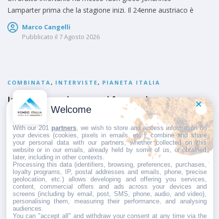
Un brutto infortunio ha messo fuori gioco Johannes
Lamparter prima che la stagione inizi. Il 24enne austriaco è
Marco Cangelli
Pubblicato il
7 Agosto 2026
COMBINATA
,
INTERVISTE
,
PIANETA ITALIA
Iacopo Bortolas non si ferma dopo
Welcome
l’esclusione a cinque cerchi della
With our 201
partners
, we wish to store and access information on
combinata nordica e guarda avanti:
your devices (cookies, pixels in emails, etc.), combine and share
“L’obiettivo ora è il Mondiale, ma in vista
your personal data with our partners, whether collected on this
website or in our emails, already held by some of us, or obtained
delle Olimpiadi 2030 non escludo di poter
later, including in other contexts.
Processing this data (identifiers, browsing, preferences, purchases,
passare al salto”
loyalty programs, IP, postal addresses and emails, phone, precise
geolocation, etc.) allows developing and offering you services,
content, commercial offers and ads across your devices and
L’esclusione della combinata nordica dal programma
screens (including by email, post, SMS, phone, audio, and video),
olimpico non ha frenato Iacopo Bortolas che, dopo
personalising them, measuring their performance, and analysing
audiences.
You can "accept all" and withdraw your consent at any time via the
Marco Cangelli