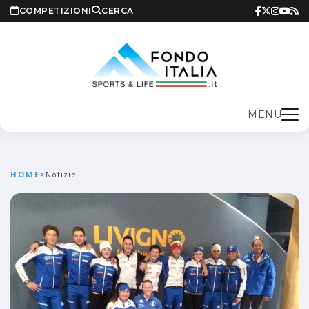
COMPETIZIONI
CERCA
MENU
HOME
>
Notizie