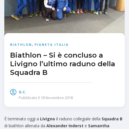
BIATHLON
,
PIANETA ITALIA
Biathlon – Si è concluso a
Livigno l’ultimo raduno della
Squadra B
G.C.
Pubblicato il
18 Novembre 2018
È terminato oggi a
Livigno
il raduno collegiale della
Squadra B
di biathlon allenata da
Alexander Inderst
e
Samantha