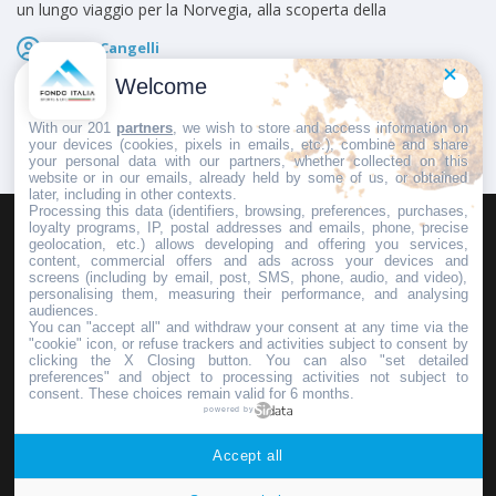
un lungo viaggio per la Norvegia, alla scoperta della
Marco Cangelli
Pubblicato il
6 Agosto 2026
Welcome
With our 201
partners
, we wish to store and access information on
your devices (cookies, pixels in emails, etc.), combine and share
your personal data with our partners, whether collected on this
website or in our emails, already held by some of us, or obtained
later, including in other contexts.
Processing this data (identifiers, browsing, preferences, purchases,
loyalty programs, IP, postal addresses and emails, phone, precise
geolocation, etc.) allows developing and offering you services,
HOMEPAGE
REDAZIONE
INVIA UN COMUNICATO STAMPA
content, commercial offers and ads across your devices and
screens (including by email, post, SMS, phone, audio, and video),
PUBBLICITÀ
SCRIVI AL DIRETTORE
personalising them, measuring their performance, and analysing
audiences.
You can "accept all" and withdraw your consent at any time via the
"cookie" icon, or refuse trackers and activities subject to consent by
clicking the X Closing button. You can also "set detailed
preferences" and object to processing activities not subject to
Copyright © 2016 - 2025 ASD Fondo Italia - Partita Iva: IT 03855110049
consent. These choices remain valid for 6 months.
powered by
Privacy policy
Accept all