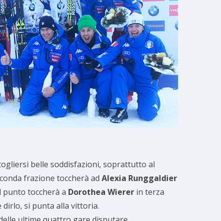
ogliersi belle soddisfazioni, soprattutto al
econda frazione toccherà ad
Alexia Runggaldier
uel punto toccherà a
Dorothea Wierer
in terza
rlo, si punta alla vittoria.
 delle ultime quattro gare disputare.