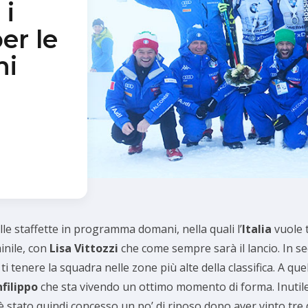
 i
er le
ni
lle staffette in programma domani, nella quali l’
Italia
vuole t
inile, con
Lisa Vittozzi
che come sempre sarà il lancio. In s
ti tenere la squadra nelle zone più alte della classifica. A q
filippo
che sta vivendo un ottimo momento di forma. Inutile di
e è stato quindi concesso un po’ di riposo dopo aver vinto tre