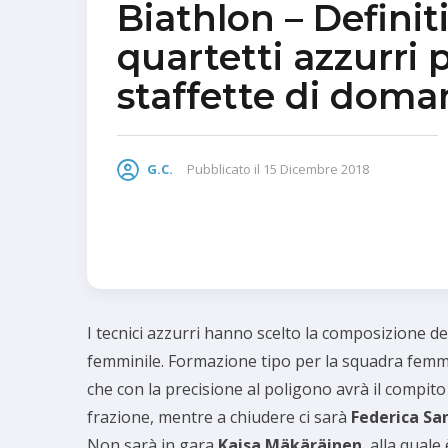
Biathlon – Definiti
quartetti azzurri p
staffette di doma
G.C.
Pubblicato il
15 Dicembre 2018
I tecnici azzurri hanno scelto la composizione de
femminile. Formazione tipo per la squadra femm
che con la precisione al poligono avrà il compito 
frazione, mentre a chiudere ci sarà
Federica San
Non sarà in gara
Kaisa Mäkäräinen
, alla qual