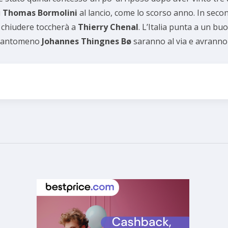
u
Thomas Bormolini
al lancio, come lo scorso anno. In secon
a chiudere toccherà a
Thierry Chenal
. L’Italia punta a un b
tantomeno
Johannes Thingnes Bø
saranno al via e avranno 