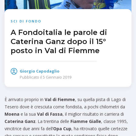
SCI DI FONDO
A Fondoitalia le parole di
Caterina Ganz dopo il 15°
posto in Val di Fiemme
Giorgio Capodaglio
Pubblicato il
5 Gennaio 2019
È arrivato proprio in
Val di Fiemme
, su quella pista di Lago di
Tesero dove è cresciuta come fondista, a pochi chilometri da
Moena
e la sua
Val di Fassa
, il miglior risultato in carriera di
Caterina Ganz
. La trentina delle
Fiamme Gialle
, classe 1995,
vincitrice due anni fa dell’
Opa Cup
, ha ritrovato quelle certezze
che cercava e soprattutto la giusta condizione fisica dopo