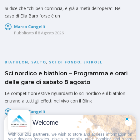
Si dice che “chi ben comincia, è già a metà dell’opera”. Nel
caso di Elia Barp forse è un
Marco Cangelli
Pubblicato il
8 Agosto 2026
BIATHLON
,
SALTO
,
SCI DI FONDO
,
SKIROLL
Sci nordico e biathlon – Programma e orari
delle gare di sabato 8 agosto
Le competizioni estive riguardanti lo sci nordico e il biathlon
entrano a tutti gli effetti nel vivo con il Blink
Marco Cangelli
Pubblicato il
8 Agosto 2026
Welcome
With our 201
partners
, we wish to store and access information on
your devices (cookies, pixels in emails, etc.), combine and share