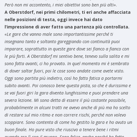
Però non mi accontento, i miei obiettivi sono ben più alti»
.
A Oberstdorf, nei primi chilometri, ti eri anche affacciata
nelle posizioni di testa, oggi invece hai dato
l’impressione di aver fatto una partenza più controllata.
«Le gare che vanno male sono importantissime perché ti
insegnano tanto e soltanto gareggiando con continuità puoi
imparare, soprattutto in queste gare dove sei fianco a fianco con
le più forti. A Oberstdorf mi sentivo bene, tenevo sulla salita e mi
sono fatta avanti, ci ho provato. In quel momento mi è sembrato
di dover saltar fuori, poi le cose sono andate come avete visto.
Oggi sono partita più indietro, così ho fatto fatica a portarmi
subito avanti. Poi conosco bene questa pista, so che è durissima e
se vai fuori giri la gara diventa lunghissima e puoi prendere una
severa lezione. Mi sono detta di essere il più costante possibile,
probabilmente in alcuni tratti ne avevo anche di più ma ho scelto
di restare sul mio ritmo e non correre rischi, perché non volevo
scoppiare. Sono contenta di come ho gestito la gara e ho avuto un
buon finale. Ho pure visto che riuscivo a tenere bene i ritmi
quando ero lì con il gruppo. Sono felice, anche perché ho fatto