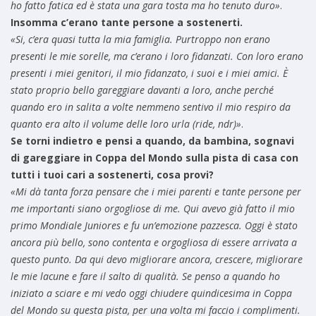
ho fatto fatica ed è stata una gara tosta ma ho tenuto duro»
.
Insomma c’erano tante persone a sostenerti.
«Si, c’era quasi tutta la mia famiglia. Purtroppo non erano
presenti le mie sorelle, ma c’erano i loro fidanzati. Con loro erano
presenti i miei genitori, il mio fidanzato, i suoi e i miei amici. È
stato proprio bello gareggiare davanti a loro, anche perché
quando ero in salita a volte nemmeno sentivo il mio respiro da
quanto era alto il volume delle loro urla (ride, ndr)»
.
Se torni indietro e pensi a quando, da bambina, sognavi
di gareggiare in Coppa del Mondo sulla pista di casa con
tutti i tuoi cari a sostenerti, cosa provi?
«Mi dà tanta forza pensare che i miei parenti e tante persone per
me importanti siano orgogliose di me. Qui avevo già fatto il mio
primo Mondiale Juniores e fu un’emozione pazzesca. Oggi è stato
ancora più bello, sono contenta e orgogliosa di essere arrivata a
questo punto. Da qui devo migliorare ancora, crescere, migliorare
le mie lacune e fare il salto di qualità. Se penso a quando ho
iniziato a sciare e mi vedo oggi chiudere quindicesima in Coppa
del Mondo su questa pista, per una volta mi faccio i complimenti.