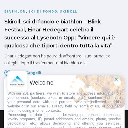
BIATHLON
,
SCI DI FONDO
,
SKIROLL
Skiroll, sci di fondo e biathlon – Blink
Festival, Einar Hedegart celebra il
successo al Lysebotn Opp: “Vincere qui è
qualcosa che ti porti dentro tutta la vita”
Einar Hedegart non ha paura di affrontare i suoi ormai ex
colleghi dopo il trasferimento al biathlon e la
Marco Cangelli
Pubblicato il
5 Agosto 2026
Welcome
With our 201
partners
, we wish to store and access information on
your devices (cookies, pixels in emails, etc.), combine and share
your personal data with our partners, whether collected on this
website or in our emails, already held by some of us, or obtained
later, including in other contexts.
Processing this data (identifiers, browsing, preferences, purchases,
loyalty programs, IP, postal addresses and emails, phone, precise
geolocation, etc.) allows developing and offering you services,
HOMEPAGE
REDAZIONE
INVIA UN COMUNICATO STAMPA
content, commercial offers and ads across your devices and