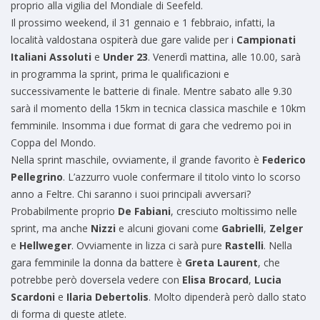
proprio alla vigilia del Mondiale di Seefeld.
Il prossimo weekend, il 31 gennaio e 1 febbraio, infatti, la
località valdostana ospiterà due gare valide per i
Campionati
Italiani Assoluti
e
Under 23
. Venerdì mattina, alle 10.00, sarà
in programma la sprint, prima le qualificazioni e
successivamente le batterie di finale. Mentre sabato alle 9.30
sarà il momento della 15km in tecnica classica maschile e 10km
femminile. Insomma i due format di gara che vedremo poi in
Coppa del Mondo.
Nella sprint maschile, ovviamente, il grande favorito è
Federico
Pellegrino
. L’azzurro vuole confermare il titolo vinto lo scorso
anno a Feltre. Chi saranno i suoi principali avversari?
Probabilmente proprio
De Fabiani
, cresciuto moltissimo nelle
sprint, ma anche
Nizzi
e alcuni giovani come
Gabrielli
,
Zelger
e
Hellweger
. Ovviamente in lizza ci sarà pure
Rastelli
. Nella
gara femminile la donna da battere è
Greta Laurent
, che
potrebbe però doversela vedere con
Elisa Brocard
,
Lucia
Scardoni
e
Ilaria Debertolis
. Molto dipenderà però dallo stato
di forma di queste atlete.