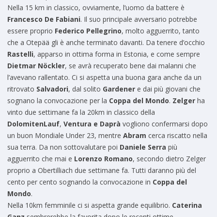
Nella 15 km in classico, ovviamente, l’uomo da battere è
Francesco De Fabiani
. Il suo principale avversario potrebbe
essere proprio
Federico Pellegrino
, molto agguerrito, tanto
che a Otepää gli è anche terminato davanti. Da tenere d’occhio
Rastelli
, apparso in ottima forma in Estonia, e come sempre
Dietmar Nöckler
, se avrà recuperato bene dai malanni che
l’avevano rallentato. Ci si aspetta una buona gara anche da un
ritrovato
Salvadori
, dal solito
Gardener
e dai più giovani che
sognano la convocazione per la
Coppa del Mondo
.
Zelger
ha
vinto due settimane fa la 20km in classico della
DolomitenLauf
,
Ventura e Daprà
vogliono confermarsi dopo
un buon Mondiale Under 23, mentre
Abram
cerca riscatto nella
sua terra. Da non sottovalutare poi
Daniele Serra
più
agguerrito che mai e
Lorenzo Romano
, secondo dietro Zelger
proprio a Obertilliach due settimane fa. Tutti daranno più del
cento per cento sognando la convocazione in
Coppa del
Mondo
.
Nella 10km femminile ci si aspetta grande equilibrio.
Caterina
Ganz
sembrerebbe la favorita dopo le recenti ottime