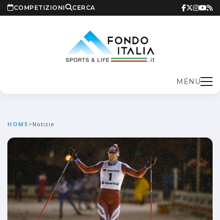
COMPETIZIONI
CERCA
MENU
HOME
>
Notizie