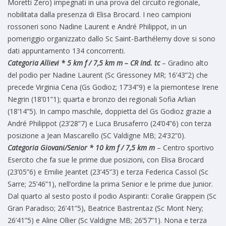
Moretti Zero) impegnati in una prova del circuito regionale,
nobilitata dalla presenza di Elisa Brocard. I neo campioni
rossoneri sono Nadine Laurent e André Philippot, in un
pomeriggio organizzato dallo Sc Saint-Barthélemy dove si sono
dati appuntamento 134 concorrenti.
Categoria Allievi * 5 km f / 7,5 km m – CR Ind. tc
– Gradino alto
del podio per Nadine Laurent (Sc Gressoney MR; 16’43”2) che
precede Virginia Cena (Gs Godioz; 17’34”9) e la piemontese Irene
Negrin (18’01”1); quarta e bronzo dei regionali Sofia Arlian
(18’14”5). In campo maschile, doppietta del Gs Godioz grazie a
André Philippot (23’28”7) e Luca Brusaferro (24’04”6) con terza
posizione a Jean Mascarello (SC Valdigne MB; 24’32”0).
Categoria Giovani/Senior * 10 km f / 7,5 km m
– Centro sportivo
Esercito che fa sue le prime due posizioni, con Elisa Brocard
(23’05”6) e Emilie Jeantet (23’45”3) e terza Federica Cassol (Sc
Sarre; 25’46”1), nell’ordine la prima Senior e le prime due Junior.
Dal quarto al sesto posto il podio Aspiranti: Coralie Grappein (Sc
Gran Paradiso; 26’41”5), Beatrice Bastrentaz (Sc Mont Nery;
26’41”5) e Aline Ollier (Sc Valdigne MB; 26’57”1). Nona e terza