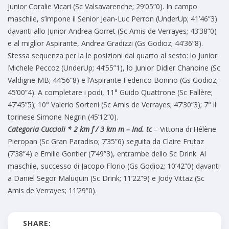
Junior Coralie Vicari (Sc Valsavarenche; 29’05”0). In campo
maschile, s’impone il Senior Jean-Luc Perron (UnderUp; 41’46”3)
davanti allo Junior Andrea Gorret (Sc Amis de Verrayes; 43’38”0)
e al miglior Aspirante, Andrea Gradizzi (Gs Godioz; 44’36”8).
Stessa sequenza per la le posizioni dal quarto al sesto: lo Junior
Michele Peccoz (UnderUp; 44’55”1), lo Junior Didier Chanoine (Sc
Valdigne MB; 44’56”8) e l’Aspirante Federico Bonino (Gs Godioz;
45’00”4). A completare i podi, 11° Guido Quattrone (Sc Fallère;
47’45”5); 10° Valerio Sorteni (Sc Amis de Verrayes; 47’30”3); 7° il
torinese Simone Negrin (45’12”0).
Categoria Cuccioli * 2 km f / 3 km m – Ind. tc
– Vittoria di Hélène
Pieropan (Sc Gran Paradiso; 7’35”6) seguita da Claire Frutaz
(7’38”4) e Emilie Gontier (7’49”3), entrambe dello Sc Drink. Al
maschile, successo di Jacopo Florio (Gs Godioz; 10’42”0) davanti
a Daniel Segor Maluquin (Sc Drink; 11’22”9) e Jody Vittaz (Sc
Amis de Verrayes; 11’29”0).
SHARE: