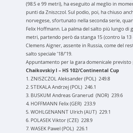
(98.5 e 99 metri), ha eseguito al meglio in mome
punti da Zniszczol. Sul podio, poi, ha chiuso an
norvegese, sfortunato nella seconda serie, quand
Felix Hoffmann. La palma del salto più lungo di gi
metri, partendo però da stanga 15 (contro la 13 da
Clemens Aigner, assente in Russia, come del rest
salto speciale ’18/’19.
Appuntamento per la gara domenicale previsto pe
Chaikovskiy I – HS 102/Continental Cup
1. ZNISZCZOL Aleksander (POL) 249.8
2. STEKALA Andrzej (POL) 246.1
3. BUSKUM Andreas Granerud (NOR) 239.6
4. HOFFMANN Felix (GER) 233.9
5. WOHLGENANNT Ulrich (AUT) 229.1
6. POLASEK Viktor (CZE) 228.9
7. WASEK Pawel (POL) 226.1