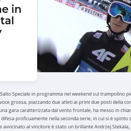
ne in
tal
y
i Salto Speciale in programma nel weekend sul trampolino pic
la voce grossa, piazzando due atleti ai primi due posti della c
 una gara caratterizzata dal vento frontale, ha messo in chia
 difesa proficuamente nella seconda serie, in cui si è spinto s
te avvicinato al vincitore è stato un brillante Andrzej Stekala