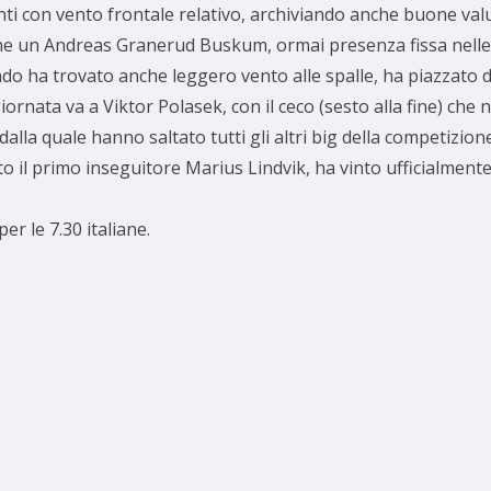
nti con vento frontale relativo, archiviando anche buone valu
che un Andreas Granerud Buskum, ormai presenza fissa nelle z
o ha trovato anche leggero vento alle spalle, ha piazzato due
ornata va a Viktor Polasek, con il ceco (sesto alla fine) che 
lla quale hanno saltato tutti gli altri big della competizione
o il primo inseguitore Marius Lindvik, ha vinto ufficialment
r le 7.30 italiane.