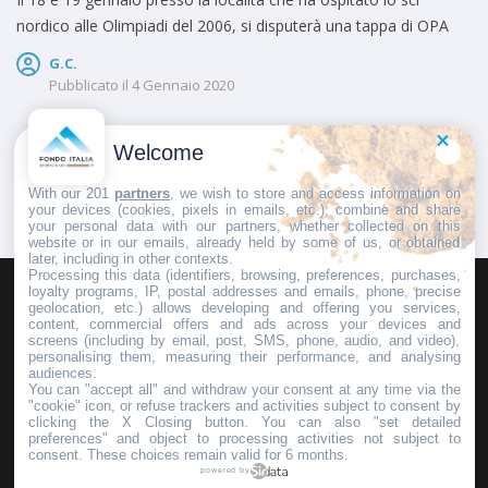
nordico alle Olimpiadi del 2006, si disputerà una tappa di OPA
G.C.
Pubblicato il
4 Gennaio 2020
Welcome
1
2
With our 201
partners
, we wish to store and access information on
your devices (cookies, pixels in emails, etc.), combine and share
your personal data with our partners, whether collected on this
website or in our emails, already held by some of us, or obtained
later, including in other contexts.
Processing this data (identifiers, browsing, preferences, purchases,
loyalty programs, IP, postal addresses and emails, phone, precise
geolocation, etc.) allows developing and offering you services,
HOMEPAGE
REDAZIONE
INVIA UN COMUNICATO STAMPA
content, commercial offers and ads across your devices and
screens (including by email, post, SMS, phone, audio, and video),
PUBBLICITÀ
SCRIVI AL DIRETTORE
personalising them, measuring their performance, and analysing
audiences.
You can "accept all" and withdraw your consent at any time via the
"cookie" icon, or refuse trackers and activities subject to consent by
clicking the X Closing button. You can also "set detailed
preferences" and object to processing activities not subject to
Copyright © 2016 - 2025 ASD Fondo Italia - Partita Iva: IT 03855110049
consent. These choices remain valid for 6 months.
powered by
Privacy policy