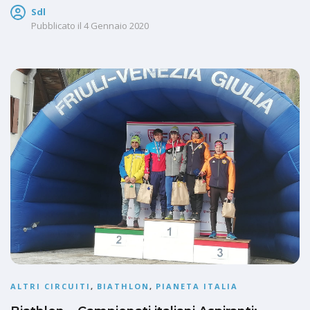
Sdl
Pubblicato il
4 Gennaio 2020
ALTRI CIRCUITI
,
BIATHLON
,
PIANETA ITALIA