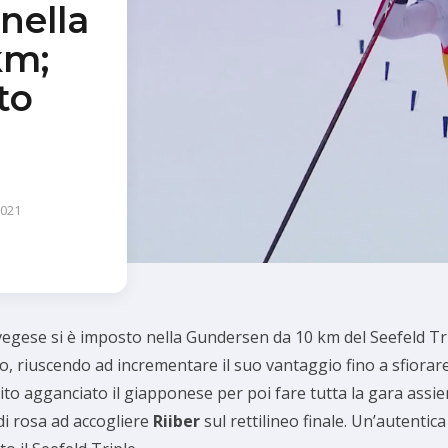
nella
km;
to
2021
vegese si è imposto nella Gundersen da 10 km del Seefeld Tr
nizio, riuscendo ad incrementare il suo vantaggio fino a sfiora
ito agganciato il giapponese per poi fare tutta la gara assiem
di rosa ad accogliere
Riiber
sul rettilineo finale. Un’autentic