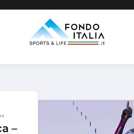
IX
a –