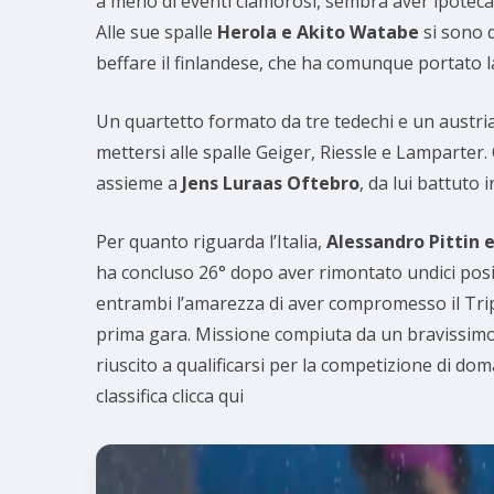
a meno di eventi clamorosi, sembra aver ipotecato
Alle sue spalle
Herola e Akito Watabe
si sono d
beffare il finlandese, che ha comunque portato la 
Un quartetto formato da tre tedechi e un austria
mettersi alle spalle Geiger, Riessle e Lamparter.
assieme a
Jens Luraas Oftebro
, da lui battuto 
Per quanto riguarda l’Italia,
Alessandro Pittin 
ha concluso 26° dopo aver rimontato undici posizio
entrambi l’amarezza di aver compromesso il Tripl
prima gara. Missione compiuta da un bravissimo R
riuscito a qualificarsi per la competizione di do
classifica clicca qui