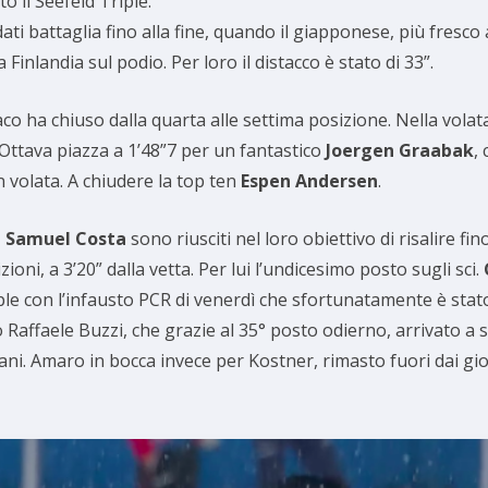
 il Seefeld Triple.
ati battaglia fino alla fine, quando il giapponese, più fresc
Finlandia sul podio. Per loro il distacco è stato di 33”.
co ha chiuso dalla quarta alle settima posizione. Nella vola
 Ottava piazza a 1’48”7 per un fantastico
Joergen Graabak
,
in volata. A chiudere la top ten
Espen Andersen
.
e Samuel Costa
sono riusciti nel loro obiettivo di risalire fin
ni, a 3’20” dalla vetta. Per lui l’undicesimo posto sugli sci.
e con l’infausto PCR di venerdì che sfortunatamente è stato p
affaele Buzzi, che grazie al 35° posto odierno, arrivato a se
mani. Amaro in bocca invece per Kostner, rimasto fuori dai gio