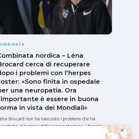
COMBINATA
Combinata nordica – Léna
Brocard cerca di recuperare
dopo i problemi con l’herpes
zoster: «Sono finita in ospedale
per una neuropatia. Ora
l’importante è essere in buona
forma in vista dei Mondiali»
éna Brocard non ha nascosto i problemi che ha
ncontrato al termine della scorsa stagione. L’herpes
Marco Cangelli
Pubblicato il
1 Agosto 2026