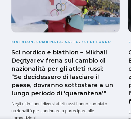
BIATHLON
,
COMBINATA
,
SALTO
,
SCI DI FONDO
Sci nordico e biathlon – Mikhail
Degtyarev frena sul cambio di
nazionalità per gli atleti russi:
“Se decidessero di lasciare il
paese, dovranno sottostare a un
lungo periodo di ‘quarantena’”
Negli ultimi anni diversi atleti russi hanno cambiato
nazionalità per continuare a partecipare alle
L
competizioni
i
Marco Cangelli
Pubblicato il
3 Agosto 2026