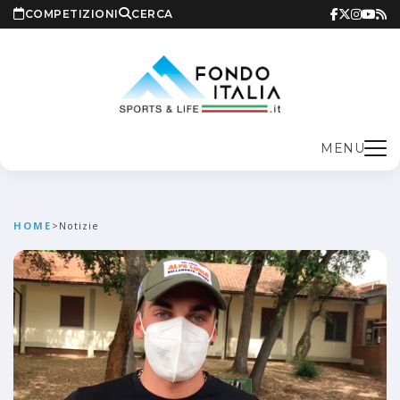
COMPETIZIONI
CERCA
MENU
HOME
>
Notizie