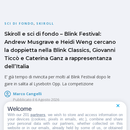
SCI DI FONDO
,
SKIROLL
Skiroll e sci di fondo – Blink Festival:
Andrew Musgrave e Heidi Weng cercano
la doppietta nella Blink Classics, Giovanni
Ticcò e Caterina Ganz a rappresentanza
dell’Italia
E’ già tempo di rivincita per molti al Blink Festival dopo le
gare in salita al Lysebotn Opp. La competizione
Marco Cangelli
Pubblicato il
6 Agosto 2026
Welcome
With our 201
partners
, we wish to store and access information on
your devices (cookies, pixels in emails, etc.), combine and share
your personal data with our partners, whether collected on this
website or in our emails, already held by some of us, or obtained