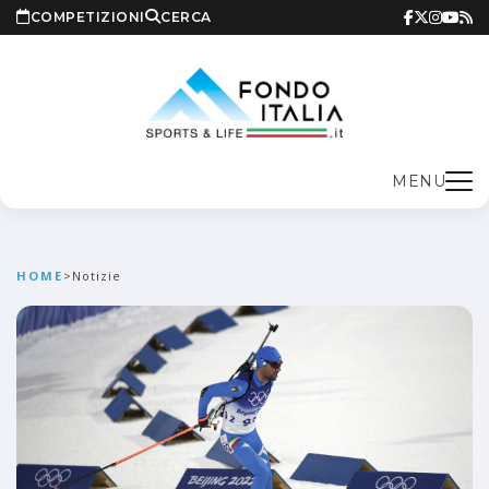
COMPETIZIONI
CERCA
MENU
HOME
>
Notizie