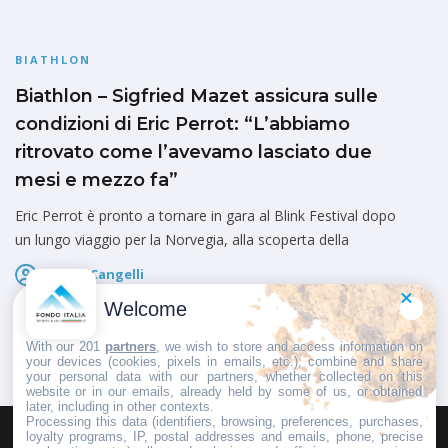
BIATHLON
Biathlon – Sigfried Mazet assicura sulle
condizioni di Eric Perrot: “L’abbiamo
ritrovato come l’avevamo lasciato due
mesi e mezzo fa”
Eric Perrot è pronto a tornare in gara al Blink Festival dopo
un lungo viaggio per la Norvegia, alla scoperta della
Marco Cangelli
Pubblicato il
6 Agosto 2026
Welcome
With our 201
partners
, we wish to store and access information on
your devices (cookies, pixels in emails, etc.), combine and share
your personal data with our partners, whether collected on this
website or in our emails, already held by some of us, or obtained
later, including in other contexts.
Processing this data (identifiers, browsing, preferences, purchases,
loyalty programs, IP, postal addresses and emails, phone, precise