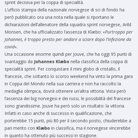
sprint decisiva per la coppa di specialità.
L’ufficio stampa della nazionale norvegese di sci di fondo ha
però pubblicato ora una nota nella quale si riportano le
dichiarazioni dell’allenatore della squadra sprint norvegese, Arild
Monsen, che ha ufficializzato l’assenza di Klæbo:
«Purtroppo per
Johannes, è troppo presto per andare a sciare dopo l’infezione da
covid».
Una occasione enorme quindi per Jouve, che ha oggi 95 punti di
svantaggio da
Johannes Klæbo
nella classifica della coppa di
specialità sprint. Per conquistare il mini globo di cristallo, il
francese, che soltanto lo scorso weekend ha vinto la prima gara
in Coppa del Mondo nella sua carriera e non ha raccolto la
medaglia olimpica, dovrà ottenere un’altra vittoria. Vista però
l’assenza dei big norvegesi e dei russi, le possibilità del francese
sono grandissime. Jouve ha però solo un risultato: la vittoria.
Infatti in caso anche di successo in qualificazione, che
porterebbe 15 punti, più 80 per il secondo posto, chiuderebbe a
pari merito con
Klæbo
in classifica, ma il norvegese vincerebbe
in quanto ha ottenuto più successi in stagione.