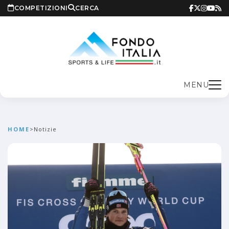
COMPETIZIONI
CERCA
MENU
HOME
>
Notizie