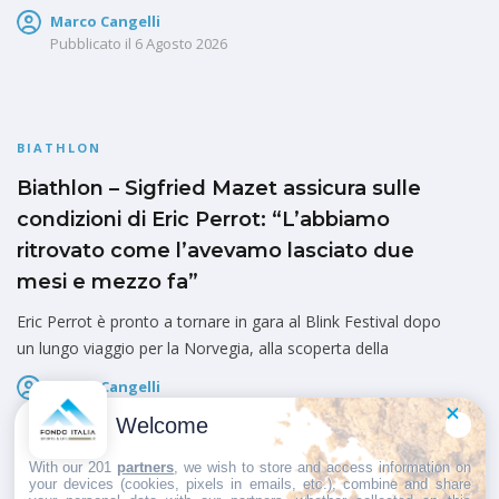
Marco Cangelli
Pubblicato il
6 Agosto 2026
BIATHLON
Biathlon – Sigfried Mazet assicura sulle
condizioni di Eric Perrot: “L’abbiamo
ritrovato come l’avevamo lasciato due
mesi e mezzo fa”
Eric Perrot è pronto a tornare in gara al Blink Festival dopo
un lungo viaggio per la Norvegia, alla scoperta della
Marco Cangelli
Pubblicato il
6 Agosto 2026
Welcome
With our 201
partners
, we wish to store and access information on
your devices (cookies, pixels in emails, etc.), combine and share