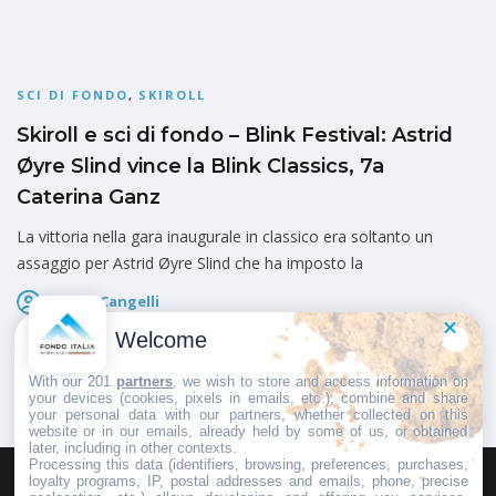
SCI DI FONDO
,
SKIROLL
Skiroll e sci di fondo – Blink Festival: Astrid
Øyre Slind vince la Blink Classics, 7a
Caterina Ganz
La vittoria nella gara inaugurale in classico era soltanto un
assaggio per Astrid Øyre Slind che ha imposto la
Marco Cangelli
Pubblicato il
6 Agosto 2026
Welcome
With our 201
partners
, we wish to store and access information on
your devices (cookies, pixels in emails, etc.), combine and share
your personal data with our partners, whether collected on this
website or in our emails, already held by some of us, or obtained
later, including in other contexts.
Processing this data (identifiers, browsing, preferences, purchases,
loyalty programs, IP, postal addresses and emails, phone, precise