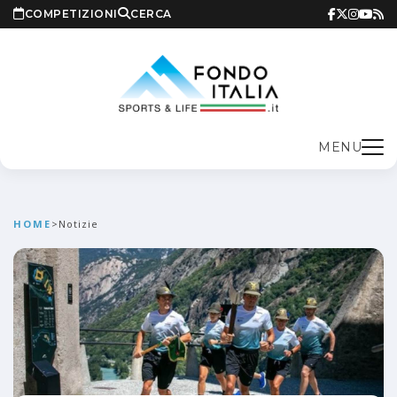
COMPETIZIONI
CERCA
MENU
HOME
>
Notizie