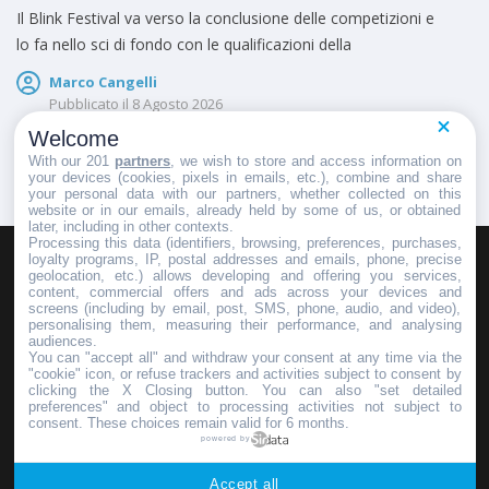
Il Blink Festival va verso la conclusione delle competizioni e
lo fa nello sci di fondo con le qualificazioni della
Marco Cangelli
Pubblicato il
8 Agosto 2026
Welcome
With our 201
partners
, we wish to store and access information on
your devices (cookies, pixels in emails, etc.), combine and share
your personal data with our partners, whether collected on this
website or in our emails, already held by some of us, or obtained
later, including in other contexts.
Processing this data (identifiers, browsing, preferences, purchases,
loyalty programs, IP, postal addresses and emails, phone, precise
geolocation, etc.) allows developing and offering you services,
HOMEPAGE
REDAZIONE
INVIA UN COMUNICATO STAMPA
content, commercial offers and ads across your devices and
screens (including by email, post, SMS, phone, audio, and video),
PUBBLICITÀ
SCRIVI AL DIRETTORE
personalising them, measuring their performance, and analysing
audiences.
You can "accept all" and withdraw your consent at any time via the
"cookie" icon, or refuse trackers and activities subject to consent by
clicking the X Closing button. You can also "set detailed
preferences" and object to processing activities not subject to
Copyright © 2016 - 2025 ASD Fondo Italia - Partita Iva: IT 03855110049
consent. These choices remain valid for 6 months.
powered by
Privacy policy
Accept all