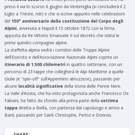
preso il via lo scorso 6 giugno da Ventimiglia (si concluderà il 2
luglio a Trieste, ndr) e che si iscrive appunto nelle celebrazioni
del
150° anniversario della costituzione del Corpo degli
Alpini
, avvenuta a Napoli il 15 ottobre 1872 con la firma
apposta da Re Vittorio Emanuele II sul decreto che istituì le
prime quindici compagnie alpine.
La staffetta alpina vedrà i corridori delle Truppe Alpine
dell’Esercito e dell’Associazione Nazionale Alpini coprire un
itinerario di 1.500 chilometri
in quattro settimane, con un
percorso di 23 tappe che collegherà le Alpi Marittime a quelle
Giulie (e "spin-off" sull’Appennino abruzzese), passando per
alcune
località significative
della storia delle Penne Nere.
La Valle d’Aosta, che ha visto protagonista anche Francesco De
Fabiani, ha fatto da sfondo alla prima parte della
settima
tappa
diretta a Biella, con partenza dal capoluogo e arrivo a
Bard, passando per Saint-Christophe, Perloz e Donnas.
SHARE: