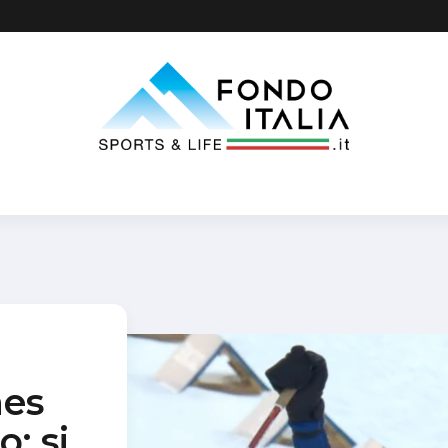
nes
: si