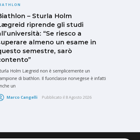
BIATHLON
Biathlon – Sturla Holm
Lægreid riprende gli studi
all’università: “Se riesco a
superare almeno un esame in
questo semestre, sarò
contento”
turla Holm Lægreid non è semplicemente un
ampione di biathlon. Il fuoriclasse norvegese è infatti
nche un
Marco Cangelli
Pubblicato il
8 Agosto 2026