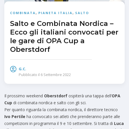
COMBINATA
,
PIANETA ITALIA
,
SALTO
Salto e Combinata Nordica –
Ecco gli italiani convocati per
le gare di OPA Cup a
Oberstdorf
G.C.
Pubblicato il
6 Settembre 2022
Il prossimo weekend
Oberstdorf
ospiterà una tappa dell’
OPA
Cup
di combinata nordica e salto con gli sci.
Per quanto riguarda la combinata nordica, il direttore tecnico
Ivo Pertile
ha convocato sei atleti che prenderanno parte alle
competizioni in programma il 9 e 10 settembre. Si tratta di
Luca