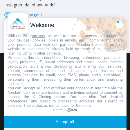
Instagram da Johann André
Marco Cangelli
Pubblicato il
6 Agosto 2026
Welcome
With our 201
partners
, we wish to store and access information on
your devices (cookies, pixels in emails, etc.), combine and share
your personal data with our partners, whether collected on this
website or in our emails, already held by some of us, or obtained
later, including in other contexts.
Processing this data (identifiers, browsing, preferences, purchases,
loyalty programs, IP, postal addresses and emails, phone, precise
geolocation, etc.) allows developing and offering you services,
HOMEPAGE
REDAZIONE
INVIA UN COMUNICATO STAMPA
content, commercial offers and ads across your devices and
screens (including by email, post, SMS, phone, audio, and video),
PUBBLICITÀ
SCRIVI AL DIRETTORE
personalising them, measuring their performance, and analysing
audiences.
You can "accept all" and withdraw your consent at any time via the
"cookie" icon, or refuse trackers and activities subject to consent by
clicking the X Closing button. You can also "set detailed
preferences" and object to processing activities not subject to
Copyright © 2016 - 2025 ASD Fondo Italia - Partita Iva: IT 03855110049
consent. These choices remain valid for 6 months.
powered by
Privacy policy
Accept all