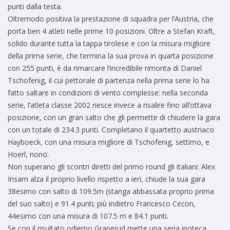
punti dalla testa.
Oltremodo positiva la prestazione di squadra per l’Austria, che
porta ben 4 atleti nelle prime 10 posizioni. Oltre a Stefan Kraft,
solido durante tutta la tappa tirolese e con la misura migliore
della prima serie, che termina la sua prova in quarta posizione
con 255 punti, è da rimarcare l’incredibile rimonta di Daniel
Tschofenig, il cui pettorale di partenza nella prima serie lo ha
fatto saltare in condizioni di vento complesse: nella seconda
serie, l’atleta classe 2002 riesce invece a risalire fino all’ottava
posizione, con un gran salto che gli permette di chiudere la gara
con un totale di 234.3 punti. Completano il quartetto austriaco
Hayboeck, con una misura migliore di Tschofenig, settimo, e
Hoerl, nono.
Non superano gli scontri diretti del primo round gli italiani: Alex
Insam alza il proprio livello rispetto a ieri, chiude la sua gara
38esimo con salto di 109.5m (stanga abbassata proprio prima
del suo salto) e 91.4 punti; più indietro Francesco Cecon,
44esimo con una misura di 107.5 m e 84.1 punti.
Se con il risultato odierno Granerud mette una seria ipoteca