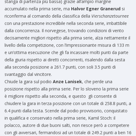
stanga di partenza più bassa) grazie all’ampio margine
accumulato nella prima serie, ma
Halvor Egner Granerud
si
riconferma al comando della classifica della
Vierschanzetournee
con una prestazione incredibile nella seconda serie, imbattibile
dalla concorrenza. Il norvegese, trovando condizioni di vento
decisamente migliori rispetto alla prima serie, alza nettamente il
livello della competizione, con l’impressionante misura di 133 m
e un’ottima esecuzione che gli fa incassare molti punti da parte
della giuria rispetto ai diretti concorrenti, risalendo dalla sesta
alla seconda posizione a 261.7 punti, con soli 3.5 punti di
svantaggio dal vincitore.
Chiude la gara sul podio
Anze Lanisek
, che perde una
posizione rispetto alla prima serie. Per lo sloveno la prima serie
è migliore rispetto alla seconda, e questo gli consente di
chiudere la gara in terza posizione con un totale di 258.8 punti, a
6.4 punti dalla testa. Scende dal podio provvisorio, conquistato
in qualifica e conservato nella prima serie, Kamil Stoch: il
polacco, autore di due buoni salti, non riesce però a competere
con gli avversari, fermandosi ad un totale di 249.2 punti a ben 16