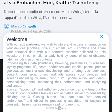
al via Embacher, Hörl, Kraft e Tschofenig
Dopo il doppio podio ottenuto con Marco Wörgötter nella
tappa d’esordio a Wisla, l’Austria si rinnova
Marco Cangelli
Pubblicato il
6 Agosto 2026
Welcome
With our 201
partners
, we wish to store and access information on
your devices (cookies, pixels in emails, etc.), combine and share
your personal data with our partners, whether collected on this
website or in our emails, already held by some of us, or obtained
later, including in other contexts.
Processing this data (identifiers, browsing, preferences, purchases,
loyalty programs, IP, postal addresses and emails, phone, precise
geolocation, etc.) allows developing and offering you services,
HOMEPAGE
REDAZIONE
INVIA UN COMUNICATO STAMPA
content, commercial offers and ads across your devices and
screens (including by email, post, SMS, phone, audio, and video),
PUBBLICITÀ
SCRIVI AL DIRETTORE
personalising them, measuring their performance, and analysing
audiences.
You can "accept all" and withdraw your consent at any time via the
"cookie" icon, or refuse trackers and activities subject to consent by
clicking the X Closing button. You can also "set detailed
preferences" and object to processing activities not subject to
Copyright © 2016 - 2025 ASD Fondo Italia - Partita Iva: IT 03855110049
consent. These choices remain valid for 6 months.
powered by
Privacy policy