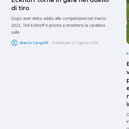
Eckhoff torna in gara nel duello
di tiro
Dopo aver detto addio alle competizioni nel marzo
2023, Tiril Eckhoff è pronta a rimettersi la carabina
sulle
Marco Cangelli
Pubblicato il
7 Agosto 2026
D
i
o