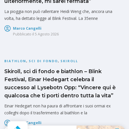
ulteriormente, mi sarei fermata”
La pioggia non può rallentare Heidi Weng che, ancora una
volta, ha dettato legge al Blink Festival. La 35enne
Marco Cangelli
Pubblicato il
5 Agosto 2026
BIATHLON
,
SCI DI FONDO
,
SKIROLL
Skiroll, sci di fondo e biathlon – Blink
Festival, Einar Hedegart celebra il
successo al Lysebotn Opp: “Vincere qui è
qualcosa che ti porti dentro tutta la vita”
Einar Hedegart non ha paura di affrontare i suoi ormai ex
colleghi dopo il trasferimento al biathlon e la
Marco Cangelli
Pubblicato il
5 Agosto 2026