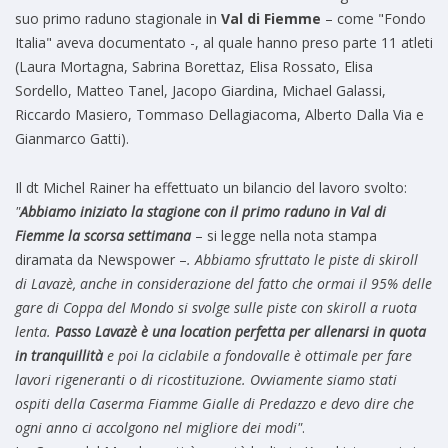
suo primo raduno stagionale in
Val di Fiemme
–
come "Fondo
Italia" aveva documentato -, al quale hanno preso parte 11 atleti
(Laura Mortagna, Sabrina Borettaz, Elisa Rossato, Elisa
Sordello, Matteo Tanel, Jacopo Giardina, Michael Galassi,
Riccardo Masiero, Tommaso Dellagiacoma, Alberto Dalla Via e
Gianmarco Gatti).
Il dt Michel Rainer ha effettuato un bilancio del lavoro svolto:
"
A
bbiamo iniziato la stagione con il primo raduno in Val di
Fiemme la scorsa settimana
– si legge nella nota stampa
diramata da Newspower –
. Abbiamo sfruttato le piste di skiroll
di Lavazè, anche in considerazione del fatto che ormai il 95% delle
gare di Coppa del Mondo si svolge sulle piste con skiroll a ruota
lenta.
Passo Lavazè è una location perfetta per allenarsi in quota
in tranquillità
e poi la ciclabile a fondovalle è ottimale per fare
lavori rigeneranti o di ricostituzione. Ovviamente siamo stati
ospiti della Caserma Fiamme Gialle di Predazzo e devo dire che
ogni anno ci accolgono nel migliore dei modi"
.