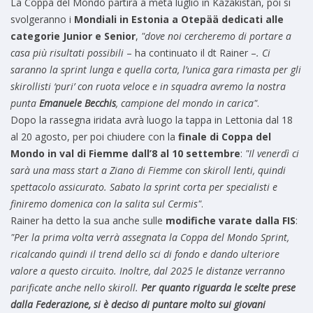
La Coppa del Mondo partirà a metà luglio in Kazakistan, poi si
svolgeranno i
Mondiali in Estonia a Otepää dedicati alle
categorie Junior e Senior
,
"dove noi cercheremo di portare a
casa più risultati possibili
– ha continuato il dt Rainer –
. Ci
saranno la sprint lunga e quella corta, l’unica gara rimasta per gli
skirollisti ‘puri’ con ruota veloce e in squadra avremo la nostra
punta
Emanuele Becchis
, campione del mondo in carica"
.
Dopo la rassegna iridata avrà luogo la tappa in Lettonia dal 18
al 20 agosto, per poi chiudere con la
finale di Coppa del
Mondo in val di Fiemme dall’8 al 10 settembre
:
"Il venerdì ci
sarà una mass start a Ziano di Fiemme con skiroll lenti, quindi
spettacolo assicurato. Sabato la sprint corta per specialisti e
finiremo domenica con la salita sul Cermis"
.
Rainer ha detto la sua anche sulle
modifiche varate dalla FIS
:
"Per la prima volta verrà assegnata la Coppa del Mondo Sprint,
ricalcando quindi il trend dello sci di fondo e dando ulteriore
valore a questo circuito. Inoltre, dal 2025 le distanze verranno
parificate anche nello skiroll.
Per quanto riguarda le scelte prese
dalla Federazione, si è deciso di puntare molto sui giovani