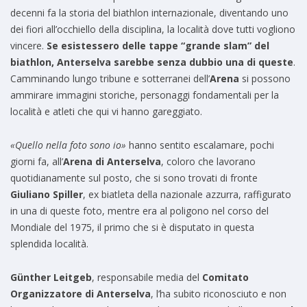
decenni fa la storia del biathlon internazionale, diventando uno
dei fiori all’occhiello della disciplina, la località dove tutti vogliono
vincere.
Se esistessero delle tappe “grande slam” del
biathlon, Anterselva sarebbe senza dubbio una di queste
.
Camminando lungo tribune e sotterranei dell’
Arena
si possono
ammirare immagini storiche, personaggi fondamentali per la
località e atleti che qui vi hanno gareggiato.
«Quello nella foto sono io»
hanno sentito escalamare, pochi
giorni fa, all’
Arena di Anterselva
, coloro che lavorano
quotidianamente sul posto, che si sono trovati di fronte
Giuliano Spiller
, ex biatleta della nazionale azzurra, raffigurato
in una di queste foto, mentre era al poligono nel corso del
Mondiale del 1975, il primo che si è disputato in questa
splendida località.
Günther Leitgeb
, responsabile media del
Comitato
Organizzatore di Anterselva
, l’ha subito riconosciuto e non