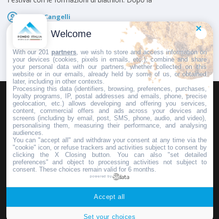
Marco Cangelli
Pubblicato il
7 Agosto 2026
Welcome
With our 201
partners
, we wish to store and access information on
your devices (cookies, pixels in emails, etc.), combine and share
your personal data with our partners, whether collected on this
website or in our emails, already held by some of us, or obtained
later, including in other contexts.
Processing this data (identifiers, browsing, preferences, purchases,
loyalty programs, IP, postal addresses and emails, phone, precise
geolocation, etc.) allows developing and offering you services,
HOMEPAGE
REDAZIONE
INVIA UN COMUNICATO STAMPA
content, commercial offers and ads across your devices and
screens (including by email, post, SMS, phone, audio, and video),
PUBBLICITÀ
SCRIVI AL DIRETTORE
personalising them, measuring their performance, and analysing
audiences.
You can "accept all" and withdraw your consent at any time via the
"cookie" icon, or refuse trackers and activities subject to consent by
clicking the X Closing button. You can also "set detailed
preferences" and object to processing activities not subject to
Copyright © 2016 - 2025 ASD Fondo Italia - Partita Iva: IT 03855110049
consent. These choices remain valid for 6 months.
powered by
Privacy policy
Accept all
Set your choices