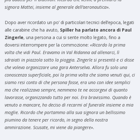
signora Mattei, insieme al generale dell’aeronautica».
Dopo aver ricordato un po’ di particolari tecnici dell’epoca, legati
alle carabine che ha avuto,
Spiller ha parlato ancora di Paul
Zingerle
, una persona a cui si sente molto legato, fino a
doversi interrompere per la commozione:
«Ricordo la prima
volta che vidi Paul. Eravamo in Val Ridanna ad allenarci, lì
sdraiati in piazzola sotto la pioggia. Zingerle si presentò e ci disse
che voleva organizzare una gara Anterselva. Allora fu solo una
conoscenza superficiale, poi la prima volta che siamo venuti qui, ci
siamo resi conto di che persona fosse, era uno con idee semplici
ma che realizzava sempre, nemmeno te ne accorgevi di quanto
lavorasse, organizzando tutto per noi. Era bravissimo. Quando è
venuto a mancare, ho deciso di recarmi al funerale insieme a mia
moglie. Ricordo che portammo alla sua signora un bellissimo
piumino da tenere per ricordo, in segno della nostra
ammirazione. Scusate, mi viene da piangere».