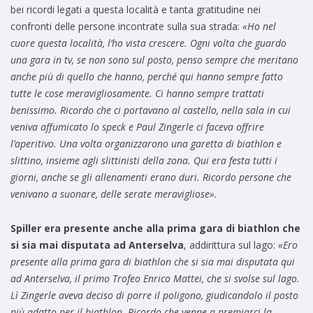
bei ricordi legati a questa località e tanta gratitudine nei
confronti delle persone incontrate sulla sua strada:
«Ho nel
cuore questa località, l’ho vista crescere. Ogni volta che guardo
una gara in tv, se non sono sul posto, penso sempre che meritano
anche più di quello che hanno, perché qui hanno sempre fatto
tutte le cose meravigliosamente. Ci hanno sempre trattati
benissimo. Ricordo che ci portavano al castello, nella sala in cui
veniva affumicato lo speck e Paul Zingerle ci faceva offrire
l’aperitivo. Una volta organizzarono una garetta di biathlon e
slittino, insieme agli slittinisti della zona. Qui era festa tutti i
giorni, anche se gli allenamenti erano duri. Ricordo persone che
venivano a suonare, delle serate meravigliose».
Spiller era presente anche alla prima gara di biathlon che
si sia mai disputata ad Anterselva
, addirittura sul lago:
«Ero
presente alla prima gara di biathlon che si sia mai disputata qui
ad Anterselva, il primo Trofeo Enrico Mattei, che si svolse sul lago.
Lì Zingerle aveva deciso di porre il poligono, giudicandolo il posto
più adatto per il biathlon. Ricordo che venne a premiarci la