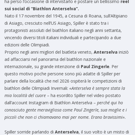
ha perso l’occasione di intervistarlo e postare un bellissimo
reel
sui social di “Biathlon Anterselva”.
Nato il 17 novembre del 1945, a Cesuna di Roana, sull’Altipiano
di Asiago, cresciuto nell’US Asiago, Spiller è stato tra i
protagonisti assoluti del biathlon italiano negli anni settanta,
vincendo diversi titoli italiani individuali e partecipando a due
edizioni delle Olimpiadi.
Proprio negli anni migliori del biatleta veneto,
Anterselva
iniziò
ad affacciarsi nel panorama del biathlon nazionale e
internazionale, su grande intenzione di
Paul Zingerle
. Per
questo motivo poche persone sono più adatte di Spiller per
parlare della località che nel 2026 ospiterà le competizioni di
biathlon delle Olimpiadi Invernali:
«Anterselva è sempre stata la
mia località del cuore
– ha esordito Spiller nel video postato
dall’account Instagram di Biathlon Anterselva –
perché qui ho
conosciuto gente meravigliosa come Paul Zingerle, sua moglie e i
piccoli che non ci chiamavano mai per nome. Erano bravissimi».
Spiller sorride parlando di
Anterselva
, il suo volto è un misto di