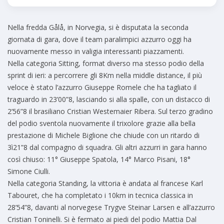
Nella fredda Gålå, in Norvegia, si è disputata la seconda
giornata di gara, dove il team paralimpici azzurro oggi ha
nuovamente messo in valigia interessanti piazzamenti.
Nella categoria Sitting, format diverso ma stesso podio della
sprint di ieri: a percorrere gli 8Km nella middle distance, il più
veloce è stato l’azzurro Giuseppe Romele che ha tagliato il
traguardo in 23’00”8, lasciando si alla spalle, con un distacco di
2’56”8 il brasiliano Cristian Westemaier Ribera. Sul terzo gradino
del podio sventola nuovamente il trixolore grazie alla bella
prestazione di Michele Biglione che chiude con un ritardo di
3ì21”8 dal compagno di squadra. Gli altri azzurri in gara hanno
così chiuso: 11° Giuseppe Spatola, 14° Marco Pisani, 18°
Simone Ciulli.
Nella categoria Standing, la vittoria è andata al francese Karl
Tabouret, che ha completato i 10km in tecnica classica in
28’54”8, davanti al norvegese Trygve Steinar Larsen e all’azzurro
Cristian Toninelli. Si è fermato ai piedi del podio Mattia Dal