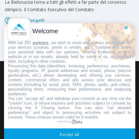
La Bielorussia torna a tutti gli effetti a far parte del consesso
olimpico. Il Comitato Esecutivo del Comitato
Marco Cangelli
Pubblicato il
8 Maggio 2026
Welcome
With our 201
partners
, we wish to store and access information on
your devices (cookies, pixels in emails, etc.), combine and share
your personal data with our partners, whether collected on this
website or in our emails, already held by some of us, or obtained
later, including in other contexts.
Processing this data (identifiers, browsing, preferences, purchases,
loyalty programs, IP, postal addresses and emails, phone, precise
geolocation, etc.) allows developing and offering you services,
HOMEPAGE
REDAZIONE
INVIA UN COMUNICATO STAMPA
content, commercial offers and ads across your devices and
screens (including by email, post, SMS, phone, audio, and video),
PUBBLICITÀ
SCRIVI AL DIRETTORE
personalising them, measuring their performance, and analysing
audiences.
You can "accept all" and withdraw your consent at any time via the
"cookie" icon, or refuse trackers and activities subject to consent by
clicking the X Closing button. You can also "set detailed
preferences" and object to processing activities not subject to
Copyright © 2016 - 2025 ASD Fondo Italia - Partita Iva: IT 03855110049
consent. These choices remain valid for 6 months.
powered by
Privacy policy
Accept all