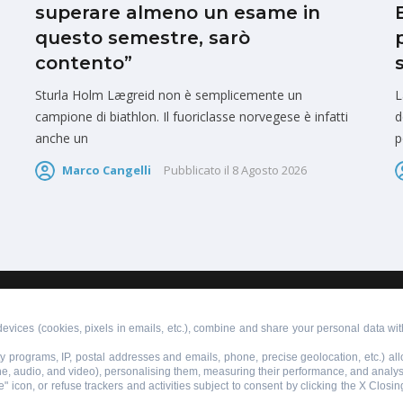
superare almeno un esame in
questo semestre, sarò
contento”
Sturla Holm Lægreid non è semplicemente un
L
campione di biathlon. Il fuoriclasse norvegese è infatti
d
anche un
p
Marco Cangelli
Pubblicato il
8 Agosto 2026
PUBBLICITÀ
SCRIVI AL DIRETTORE
evices (cookies, pixels in emails, etc.), combine and share your personal data with
lty programs, IP, postal addresses and emails, phone, precise geolocation, etc.) a
ne, audio, and video), personalising them, measuring their performance, and analy
" icon, or refuse trackers and activities subject to consent by clicking the X Closi