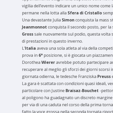
vigilia dell’evento indicare un unico nome come l
permane nella lotta alla
Sfera di Cristallo
sempr
Una devastante Julia
Simon
conquista la mass st
Jeanmonnot
conquista il secondo posto, per la
Gross
sale nuovamente sul podio, questa volta sul
di prestazioni in questo inverno.
L’
Italia
aveva una sola atleta al via della compet
prova in
6°
posizione, si è giocata un piazzament
Dorothea
Wierer
avrebbe potuto partecipare anc
recuperare al meglio gli sforzi dei giorni scorsi
giornata odierna, le tedesche Franziska
Preuss
La gara è scattata con condizioni quasi ideali, v
particolare con Justine
Braisaz-Bouchet
-pettor
al poligono ha guadagnato un discreto margine 
per via di una caduta nel corso della prima torn
fatto la voce grossa nella seconda tornata ripor