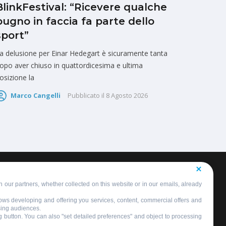
BlinkFestival: “Ricevere qualche
pugno in faccia fa parte dello
sport”
a delusione per Einar Hedegart è sicuramente tanta
opo aver chiuso in quattordicesima e ultima
osizione la
Marco Cangelli
Pubblicato il
8 Agosto 2026
 our partners, whether collected on this website or in our emails, already
llows developing and offering you services, content, commercial offers and
sing audiences.
ng button. You can also "set detailed preferences" and object to processing