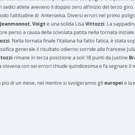
n sedici atlete avevano il doppio zero all’inizio del terzo giro
odo l’altitudine di Anterselva. Diversi errori nel primo poligo
Jeanmonnot
,
Voigt
e una solida Lisa
Vittozzi
. La sappadin
re perso a causa della scivolata patita nella tornata iniziale
ozzi
. Nella tornata finale l’italiana ha fatto fatica, è stata 
lassifica generale il risultato odierno sorride alla francese Jul
ttozzi
rimane in terza posizione a soli 18 punti da Justine
Br
la slovena con sei errori chiude quindicesima e fa segnare il 
 più di un mese, nel mentre si svolgeranno gli
europei
e la