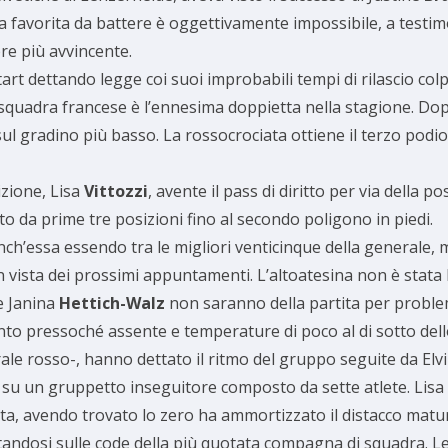
a favorita da battere è oggettivamente impossibile, a testimo
e più avvincente.
art dettando legge coi suoi improbabili tempi di rilascio colp
 squadra francese è l’ennesima doppietta nella stagione. Dop
 gradino più basso. La rossocrociata ottiene il terzo podio i
izione, Lisa
Vittozzi
, avente il pass di diritto per via della p
o da prime tre posizioni fino al secondo poligono in piedi.
h’essa essendo tra le migliori venticinque della generale, ma
 in vista dei prossimi appuntamenti. L’altoatesina non è stata
e Janina
Hettich-Walz
non saranno della partita per problem
ento pressoché assente e temperature di poco al di sotto dell
ale rosso-, hanno dettato il ritmo del gruppo seguite da Elv
su un gruppetto inseguitore composto da sette atlete. Lisa
ata, avendo trovato lo zero ha ammortizzato il distacco matur
tandosi sulle code della più quotata compagna di squadra. Le 