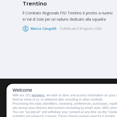
Trentino
ll Comitato Regionale FISI Trentino è pronto a riunirsi
in Val di Sole per un raduno dedicato alla squadra
Marco Cangelli
Pubblicato il
8 Agosto 2026
Welcome
HOMEPAGE
REDAZIONE
INVIA UN COMUNICATO STAMPA
With our 201
partners
, we wish to store and access information on your d
held by some of us, or obtained later, including in other contexts.
Processing this data (identifiers, browsing, preferences, purchases, loya
ads across your devices and screens (including by email, post, SMS, pho
You can "accept all" and withdraw your consent at any time via the "cookie
activities not subject to consent. These choices remain valid for 6 months.