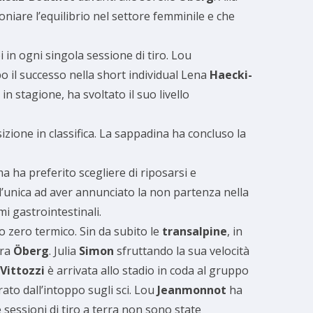
niare l’equilibrio nel settore femminile e che
i in ogni singola sessione di tiro. Lou
o il successo nella short individual Lena
Haecki-
n stagione, ha svoltato il suo livello
osizione in classifica. La sappadina ha concluso la
 ha preferito scegliere di riposarsi e
 l’unica ad aver annunciato la non partenza nella
i gastrointestinali.
o zero termico. Sin da subito le
transalpine
, in
ira
Öberg
. Julia
Simon
sfruttando la sua velocità
Vittozzi
è arrivata allo stadio in coda al gruppo
ato dall’intoppo sugli sci. Lou
Jeanmonnot
ha
sessioni di tiro a terra non sono state