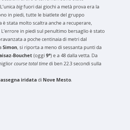
. L’unica
big
fuori dai giochi a metà prova era la
no in piedi, tutte le biatlete del gruppo
a è stata molto scaltra anche a recuperare,
. L’errore in piedi sul penultimo bersaglio è stato
sopravanzata a poche centinaia di metri dal
ia
Simon
, si riporta a meno di sessanta punti da
aisaz-Bouchet
(oggi
9°
) e a 48 dalla vetta. Da
miglior
course total time
di ben 22.3 secondi sulla
rassegna iridata
di
Nove Mesto
.