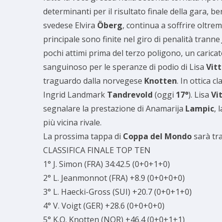
determinanti per il risultato finale della gara, be
svedese Elvira
Öberg
, continua a soffrire oltrem
principale sono finite nel giro di penalità tranne
pochi attimi prima del terzo poligono, un caricato
sanguinoso per le speranze di podio di Lisa
Vitt
traguardo dalla norvegese
Knotten
. In ottica c
Ingrid Landmark
Tandrevold
(oggi
17°
). Lisa
Vi
segnalare la prestazione di Anamarija
Lampic
, 
più vicina rivale.
La prossima tappa di
Coppa del Mondo
sarà tra
CLASSIFICA FINALE TOP TEN
1° J. Simon (FRA) 34:42.5 (0+0+1+0)
2° L. Jeanmonnot (FRA) +8.9 (0+0+0+0)
3° L. Haecki-Gross (SUI) +20.7 (0+0+1+0)
4° V. Voigt (GER) +28.6 (0+0+0+0)
5° K.O. Knotten (NOR) +46.4 (0+0+1+1)