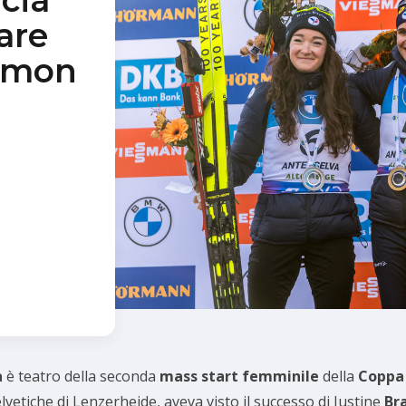
cia
are
Simon
a
è teatro della seconda
mass start
femminile
della
Coppa
vetiche di Lenzerheide, aveva visto il successo di Justine
Br