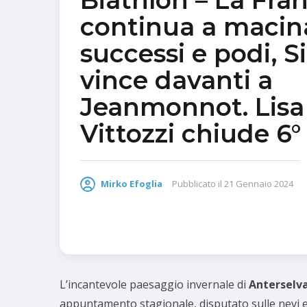
Biathlon – La Fran
continua a macin
successi e podi, 
vince davanti a
Jeanmonnot. Lisa
Vittozzi chiude 6°
Mirko Efoglia
Pubblicato il
21 Gennaio 2024
L’incantevole paesaggio invernale di
Anterselv
appuntamento stagionale, disputato sulle nevi el