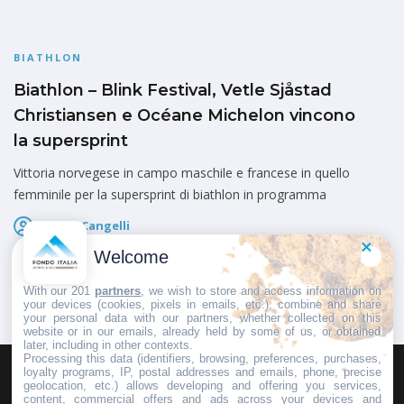
BIATHLON
Biathlon – Blink Festival, Vetle Sjåstad
Christiansen e Océane Michelon vincono
la supersprint
Vittoria norvegese in campo maschile e francese in quello
femminile per la supersprint di biathlon in programma
Marco Cangelli
Pubblicato il
7 Agosto 2026
Welcome
With our 201
partners
, we wish to store and access information on
your devices (cookies, pixels in emails, etc.), combine and share
your personal data with our partners, whether collected on this
website or in our emails, already held by some of us, or obtained
later, including in other contexts.
Processing this data (identifiers, browsing, preferences, purchases,
loyalty programs, IP, postal addresses and emails, phone, precise
geolocation, etc.) allows developing and offering you services,
HOMEPAGE
REDAZIONE
INVIA UN COMUNICATO STAMPA
content, commercial offers and ads across your devices and