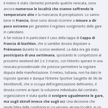
il meteo è stato clemente portando qualche nevicata, sono
ancora
numerose le località che stanno soffrendo le
temperature alte
e la mancanza di precipitazioni. Lo sanno
bene in
Francia
, dove sono dovuti ricorrere a
misure a dir
poco estreme
per garantire il regolare svolgimento delle gare
in calendario.
A far notizia è in particolare il caso della tappa di
Coppa di
Francia di biathlon
, che si sarebbe dovuta disputare a
Prémanon
durante lo scorso weekend. La data era già stata
posticipata di una settimana
, spostando le competizioni al
prossimo weekend del 2 e 3 marzo, con l’intento sperare in una
nevicata provvidenziale che potesse permettere la regolare
disputa della manifestazione. Il meteo, tuttavia, non ha dato le
risposte sperate e dunque l’Entente Sportive Saugette de Ski de
Montbenoît, che si occupa dell’organizzazione dell’evento, è
dovuta correre ai ripari: la soluzione individuata dal comitato
organizzatore è stata quella di
svolgere ugualmente le gare,
ma sugli skiroll invece che sugli sci
. Una decisione che
rende l’idea delle condizioni in cui versano alcune località, in un